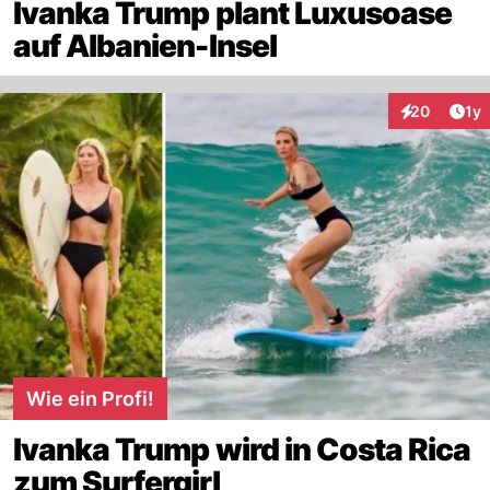
Ivanka Trump plant Luxusoase
auf Albanien-Insel
Art
20
1y
Interaktione
Wie ein Profi!
Ivanka Trump wird in Costa Rica
zum Surfergirl