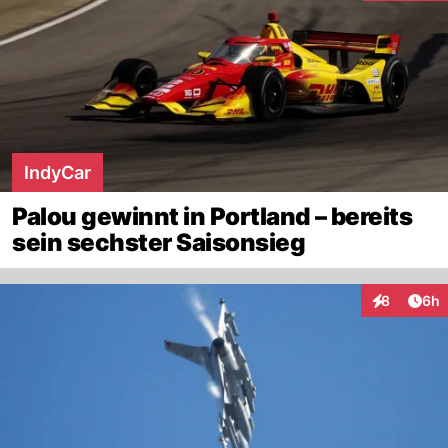
IndyCar
Palou gewinnt in Portland – bereits
sein sechster Saisonsieg
Arti
8
6h
Interaktion