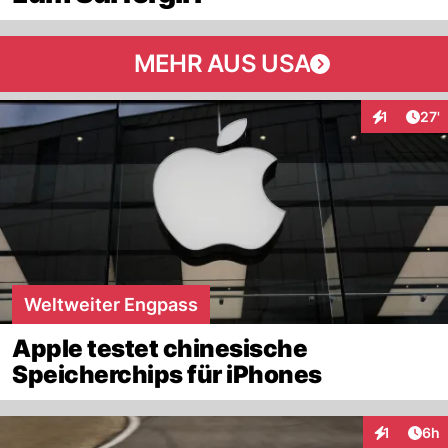
MEHR AUS USA
Arti
1
27'
Interaktion
Weltweiter Engpass
Apple testet chinesische
Speicherchips für iPhones
Arti
1
6h
Interaktion