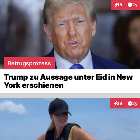
Arti
15
2y
Interaktione
Betrugsprozess
Trump zu Aussage unter Eid in New
York erschienen
Arti
39
2y
Interaktionen