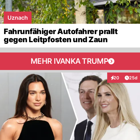
Uznach
Fahrunfähiger Autofahrer prallt
gegen Leitpfosten und Zaun
MEHR IVANKA TRUMP
Artik
20
25d
Interaktionen