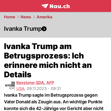
frontpage.
NAU.ch
Home
News
Amerika
Ivanka Trump
Ivanka Trump am
Betrugsprozess: Ich
erinnere mich nicht an
Details
Keystone-SDA
,
AFP
USA
,
09.11.2023 - 09:31
Ivanka Trump sagte im Betrugsprozess gegen
Vater Donald als Zeugin aus. An wichtige Punkte
konnte sich die 42-Jährige vor Gericht aber nicht