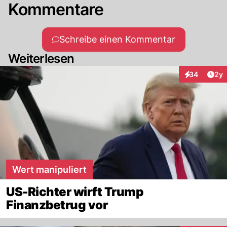
Kommentare
Schreibe einen Kommentar
Weiterlesen
Arti
34
2y
Interaktionen
Wert manipuliert
US-Richter wirft Trump
Finanzbetrug vor