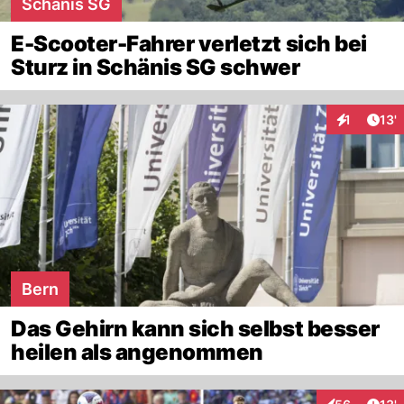
Schänis SG
E-Scooter-Fahrer verletzt sich bei
Sturz in Schänis SG schwer
Arti
1
13'
Interaktion
Bern
Das Gehirn kann sich selbst besser
heilen als angenommen
Arti