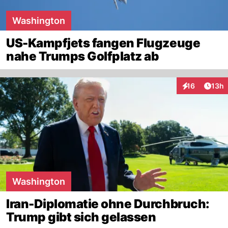
Washington
US-Kampfjets fangen Flugzeuge
nahe Trumps Golfplatz ab
Artik
16
13h
Interaktionen
Washington
Iran-Diplomatie ohne Durchbruch:
Trump gibt sich gelassen