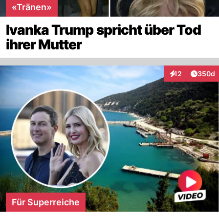
«Tränen»
Ivanka Trump spricht über Tod
ihrer Mutter
Artikel
12
350d
Interaktionen
Für Superreiche