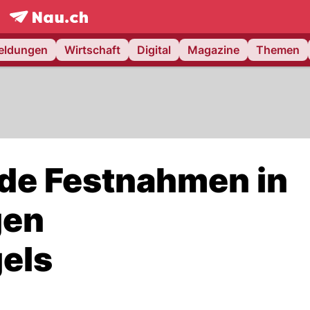
frontpage.
NAU.ch
meldungen
Wirtschaft
Digital
Magazine
Themen
nde Festnahmen in
gen
els