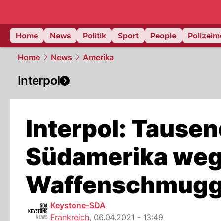
Home
News
Politik
Sport
People
Polizei
Home
News
Amerika
Interpol
Interpol: Tause
Südamerika we
Waffenschmugg
Keystone-SDA
Frankreich
,
06.04.2021 - 13:49