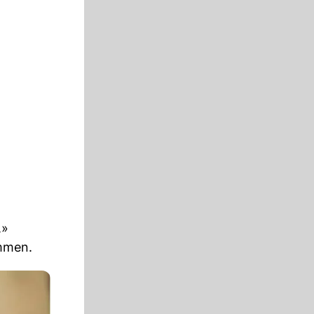
.»
men.