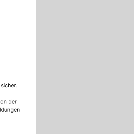
sicher.
ion der
cklungen