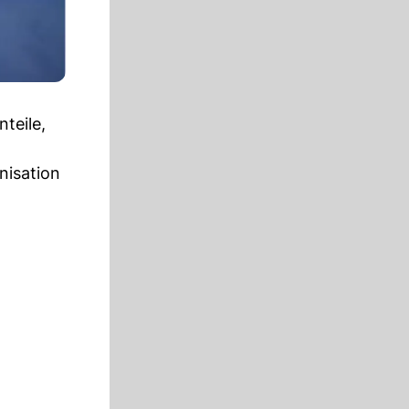
teile,
nisation