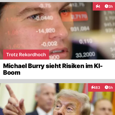
Arti
4
3h
Interaktion
Trotz Rekordhoch
Michael Burry sieht Risiken im KI-
Boom
Arti
483
5h
Interaktionen