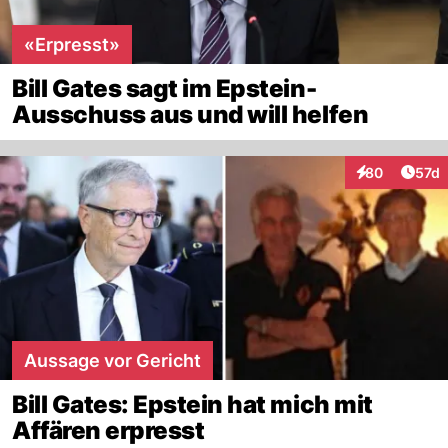
«Erpresst»
Bill Gates sagt im Epstein-
Ausschuss aus und will helfen
Artik
80
57d
Interaktionen
Aussage vor Gericht
Bill Gates: Epstein hat mich mit
Affären erpresst