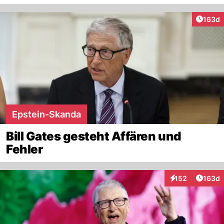
Artike
163d
Epstein-Skanda
Bill Gates gesteht Affären und
Fehler
Artike
152
163d
Interaktionen