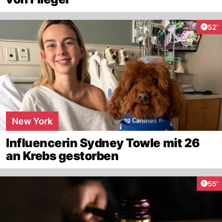
Arti
52'
New York
Influencerin Sydney Towle mit 26
an Krebs gestorben
Arti
55'