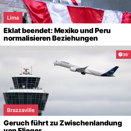
Lima
Eklat beendet: Mexiko und Peru
normalisieren Beziehungen
Arti
36'
Brazzaville
Geruch führt zu Zwischenlandung
von Flieger