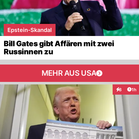
Epstein-Skandal
Bill Gates gibt Affären mit zwei
Russinnen zu
MEHR AUS USA
Art
8
1h
Interaktion