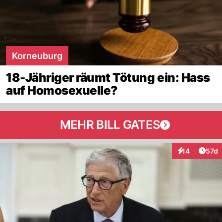
Korneuburg
18-Jähriger räumt Tötung ein: Hass
auf Homosexuelle?
MEHR BILL GATES
Artik
14
57d
Interaktionen