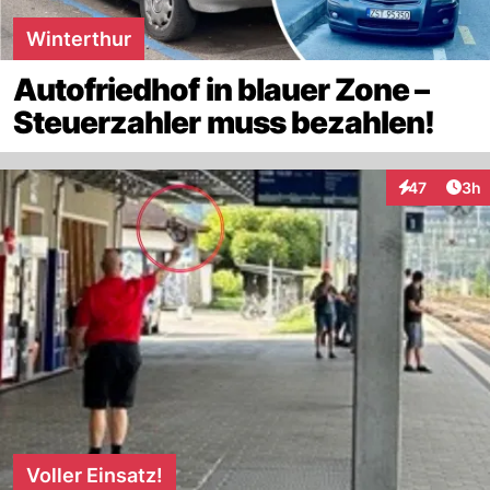
Winterthur
Autofriedhof in blauer Zone –
Steuerzahler muss bezahlen!
Arti
47
3h
Interaktionen
Voller Einsatz!