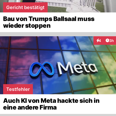
Gericht bestätigt
Bau von Trumps Ballsaal muss
wieder stoppen
Arti
4
3h
Interaktion
Testfehler
Auch KI von Meta hackte sich in
eine andere Firma