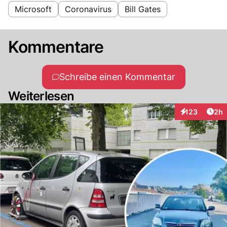
Microsoft
Coronavirus
Bill Gates
Kommentare
Schreibe einen Kommentar
Weiterlesen
Arti
123
2h
Interaktionen