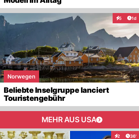
Modell im Alltag
Art
5
1d
Interaktion
Norwegen
Beliebte Inselgruppe lanciert
Touristengebühr
MEHR AUS USA
Arti
2
36'
Interaktione