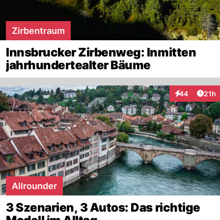
Zirbentraum
Innsbrucker Zirbenweg: Inmitten
jahrhundertealter Bäume
Artik
44
21h
Interaktionen
Allrounder
3 Szenarien, 3 Autos: Das richtige