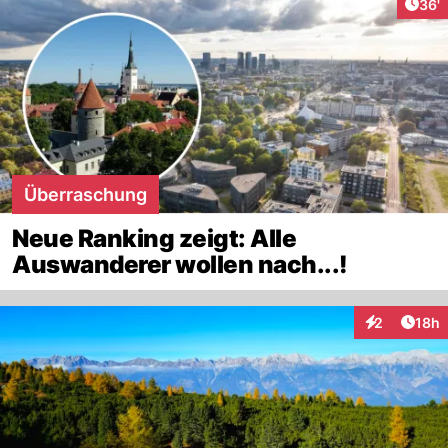
Arti
36'
Überraschung
Neue Ranking zeigt: Alle
Auswanderer wollen nach...!
Artik
2
18h
Interaktione