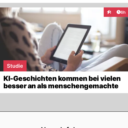
Arti
1
6h
Interaktion
Studie
KI-Geschichten kommen bei vielen
besser an als menschengemachte
Footer