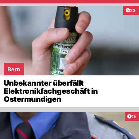
Arti
23'
Bern
Unbekannter überfällt
Elektronikfachgeschäft in
Ostermundigen
Art
1h