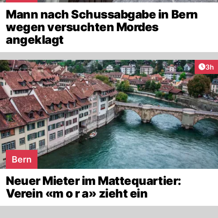
Mann nach Schussabgabe in Bern
wegen versuchten Mordes
angeklagt
Arti
3h
Bern
Neuer Mieter im Mattequartier:
Verein «m o r a» zieht ein