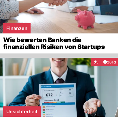
Finanzen
Wie bewerten Banken die
finanziellen Risiken von Startups
Artike
5
261d
Interaktionen
Unsichterheit