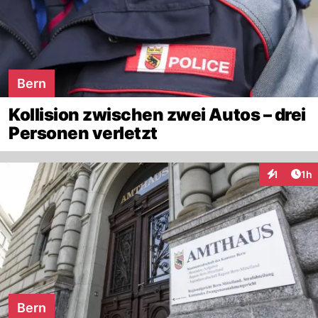
Bern
Kollision zwischen zwei Autos – drei
Personen verletzt
Art
1
1h
Interaktion
Bern