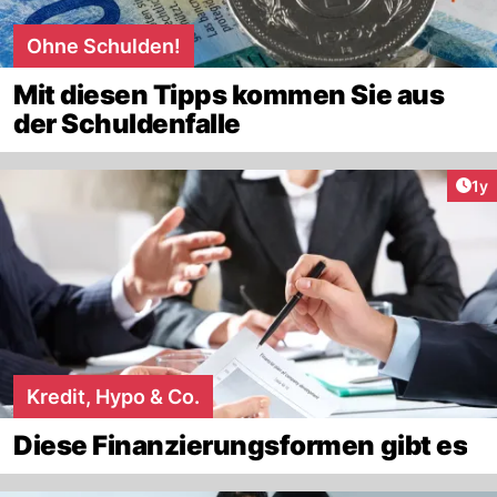
Ohne Schulden!
Mit diesen Tipps kommen Sie aus
der Schuldenfalle
Art
1y
Kredit, Hypo & Co.
Diese Finanzierungsformen gibt es