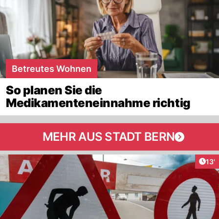
Betreutes Wohnen
So planen Sie die
Medikamenteneinnahme richtig
MEHR AUS STADT BERN
Arti
13'