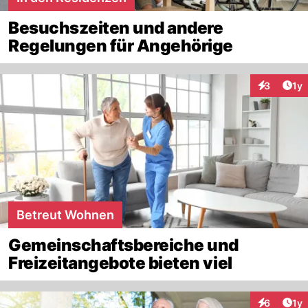
Besuchszeiten und andere
Regelungen für Angehörige
Art
3
1y
Interaktion
Betreut Wohnen
Gemeinschaftsbereiche und
Freizeitangebote bieten viel
Art
6
1y
Interaktion