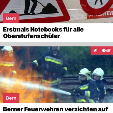
Bern
Erstmals Notebooks für alle
Oberstufenschüler
Arti
1
45'
Interaktion
Bern
Berner Feuerwehren verzichten auf