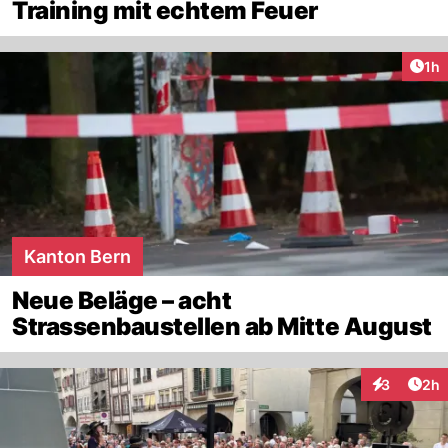
Training mit echtem Feuer
Art
1h
Kanton Bern
Neue Beläge – acht
Strassenbaustellen ab Mitte August
Arti
3
2h
Interaktion