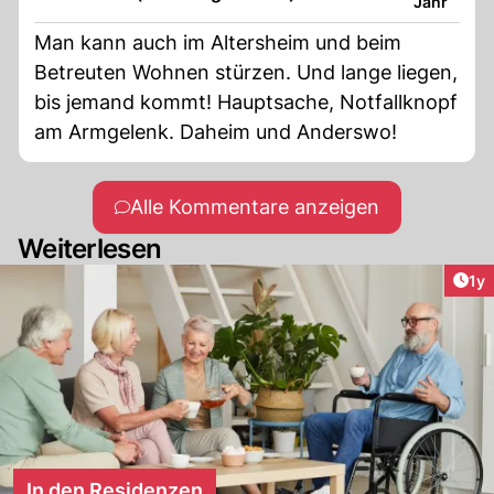
Jahr
müssen dâ ist besser als alleine in einer
Wohnung zu Verkommen aber das muss
Man kann auch im Altersheim und beim
jeder für sich Entscheiden Früher hat man
Betreuten Wohnen stürzen. Und lange liegen,
Familien Angehörige zu Hause gepflegt heute
bis jemand kommt! Hauptsache, Notfallknopf
möchte das niemand mehr tun da es kein voll
am Armgelenk. Daheim und Anderswo!
Zet Job je nach dem wie viel Hilfe man
braucht
Alle Kommentare anzeigen
Weiterlesen
Art
1y
In den Residenzen