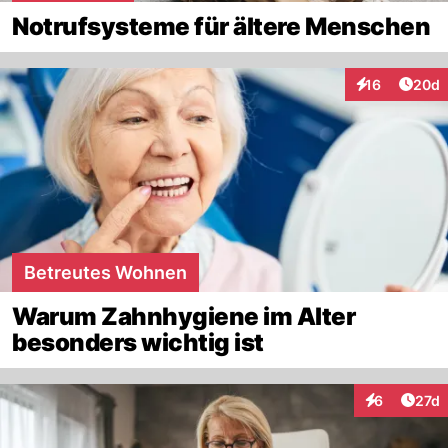
Notrufsysteme für ältere Menschen
Artik
16
20d
Interaktionen
Betreutes Wohnen
Warum Zahnhygiene im Alter
besonders wichtig ist
Artik
6
27d
Interaktione