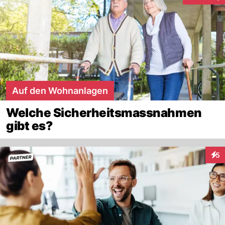
Auf den Wohnanlagen
Welche Sicherheitsmassnahmen
gibt es?
5
Inte