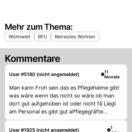
Mehr zum Thema:
Wohnwelt
BFU
Betreutes Wohnen
Kommentare
Artikel veröffe
11
User #5180 (nicht angemeldet)
Monate
Man kann Froh sein das es Pflegeheime gibt
was wäre wenn das nicht so wäre ob man
dort gut aufgehoben ist oder nicht fâ Liegt
am Personal es gibt gut aPflegegräfte
weniger gute oder schlechtes Pflegepersonal
ich werde auch Pflege in Anspruch nehmen
Artikel ver
1
User #1925 (nicht angemeldet)