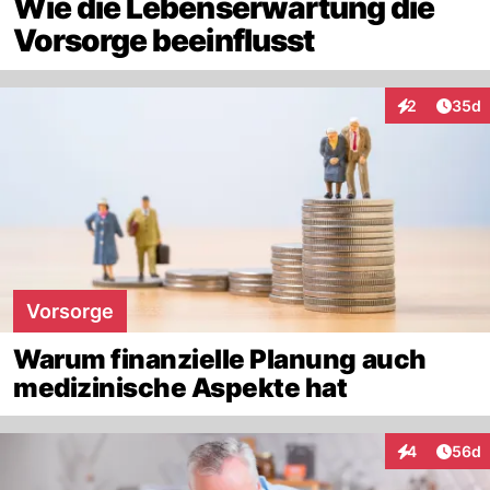
Wie die Lebenserwartung die
Vorsorge beeinflusst
Artik
2
35d
Interaktionen
Vorsorge
Warum finanzielle Planung auch
medizinische Aspekte hat
Artik
4
56d
Interaktionen