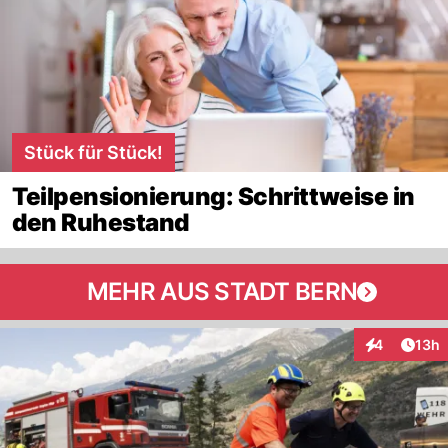
Stück für Stück!
Teilpensionierung: Schrittweise in
den Ruhestand
MEHR AUS STADT BERN
Artik
4
13h
Interaktione