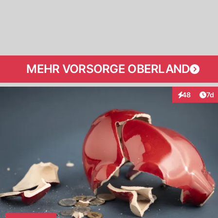
MEHR VORSORGE OBERLAND
Art
48
7d
Interaktione