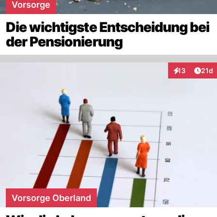
Vorsorge
Die wichtigste Entscheidung bei
der Pensionierung
Artik
13
21d
Interaktionen
Vorsorge Oberland