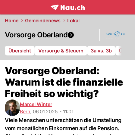
frontpage.
NAU.ch
Home
Gemeindenews
Lokal
Vorsorge Oberland
Übersicht
Vorsorge & Steuern
3a vs. 3b
Über B
Vorsorge Oberland:
Warum ist die finanzielle
Freiheit so wichtig?
Marcel Winter
Bern
,
06.01.2025 - 11:01
Viele Menschen unterschätzen die Umstellung
vom monatlichen Einkommen auf die Pension.