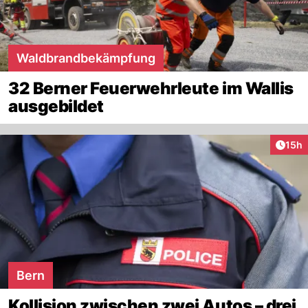
Waldbrandbekämpfung
32 Berner Feuerwehrleute im Wallis
ausgebildet
Artik
15h
Bern
Kollision zwischen zwei Autos – drei