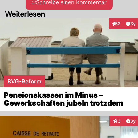
Schreibe einen Kommentar
Weiterlesen
Arti
32
3y
Interaktionen
BVG-Reform
Pensionskassen im Minus –
Gewerkschaften jubeln trotzdem
Arti
13
3y
Interaktione