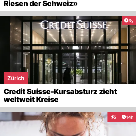
Riesen der Schweiz»
Arti
3y
Zürich
Credit Suisse-Kursabsturz zieht
weltweit Kreise
Artik
5
14h
Interaktione