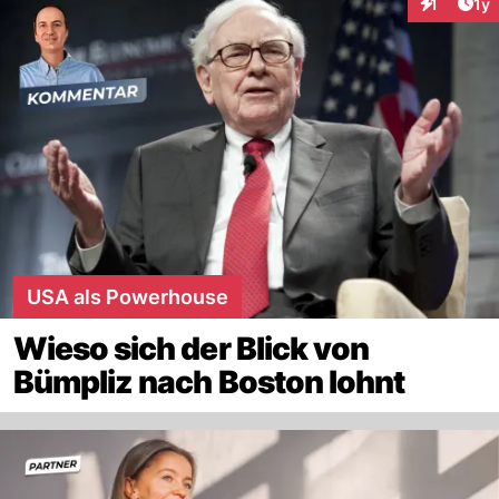
Art
1
1y
Interaktion
USA als Powerhouse
Wieso sich der Blick von
Bümpliz nach Boston lohnt