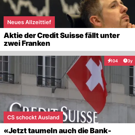
Neues Allzeittief
Aktie der Credit Suisse fällt unter
zwei Franken
Arti
104
3y
Interaktionen
CS schockt Ausland
«Jetzt taumeln auch die Bank-