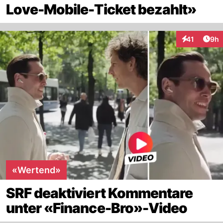
Love-Mobile-Ticket bezahlt»
Arti
41
9h
Interaktione
«Wertend»
SRF deaktiviert Kommentare
unter «Finance-Bro»-Video