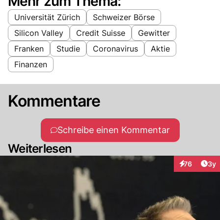
Mehr zum Thema:
Universität Zürich
Schweizer Börse
Silicon Valley
Credit Suisse
Gewitter
Franken
Studie
Coronavirus
Aktie
Finanzen
Kommentare
Schreibe einen Kommentar
Weiterlesen
Arti
76
3y
Interaktione