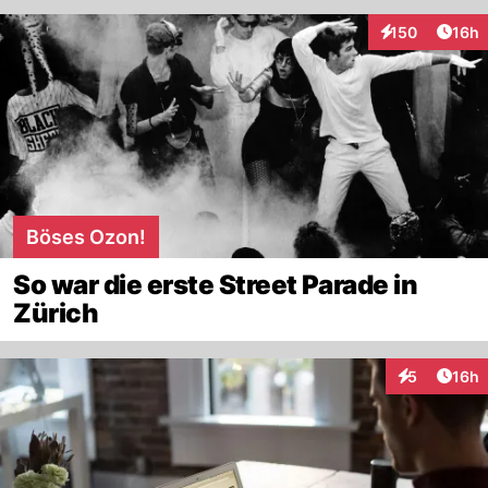
Artik
150
16h
Interaktionen
Böses Ozon!
So war die erste Street Parade in
Zürich
Artik
5
16h
Interaktione