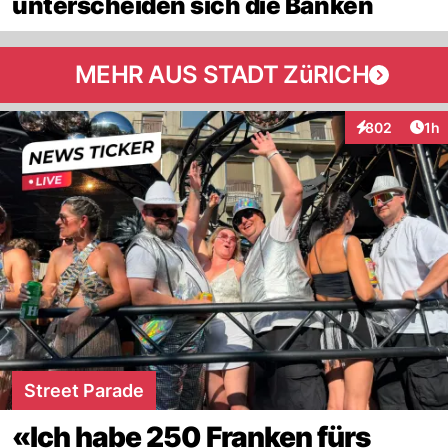
unterscheiden sich die Banken
MEHR AUS STADT ZüRICH
Art
802
1h
Interaktionen
Street Parade
«Ich habe 250 Franken fürs