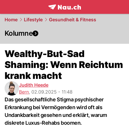
frontpage.
NAU.ch
Home
Lifestyle
Gesundheit & Fitness
Kolumne
Wealthy-But-Sad
Shaming: Wenn Reichtum
krank macht
Judith Heede
Bern
,
02.09.2025 - 11:48
Das gesellschaftliche Stigma psychischer
Erkrankung bei Vermögenden wird oft als
Undankbarkeit gesehen und erklärt, warum
diskrete Luxus-Rehabs boomen.