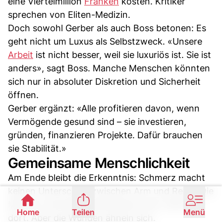
eine Viertelmillion
Franken
kosten. Kritiker
sprechen von Eliten-Medizin.
Doch sowohl Gerber als auch Boss betonen: Es
geht nicht um Luxus als Selbstzweck. «Unsere
Arbeit
ist nicht besser, weil sie luxuriös ist. Sie ist
anders», sagt Boss. Manche Menschen könnten
sich nur in absoluter Diskretion und Sicherheit
öffnen.
Gerber ergänzt: «Alle profitieren davon, wenn
Vermögende gesund sind – sie investieren,
gründen, finanzieren Projekte. Dafür brauchen
sie Stabilität.»
Gemeinsame Menschlichkeit
Am Ende bleibt die Erkenntnis: Schmerz macht
keinen Unterschied zwischen Arm und Reich. Die
Masken wechseln, Workaholism hier, Alkohol
Home
Teilen
Menü
dort. Aber die Wunden ähneln sich.