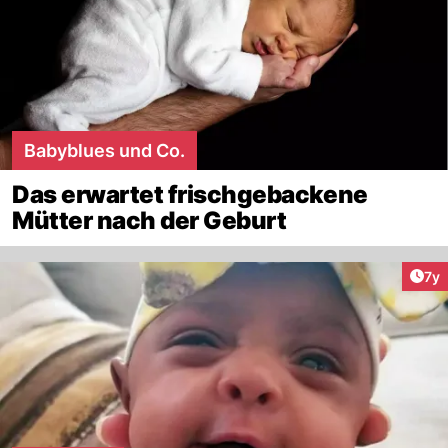
Babyblues und Co.
Das erwartet frischgebackene
Mütter nach der Geburt
Art
7y