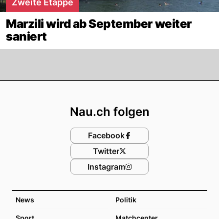
Zweite Etappe
Marzili wird ab September weiter
saniert
Footer
Nau.ch folgen
Facebook
Twitter
Instagram
News
Politik
Sport
Matchcenter