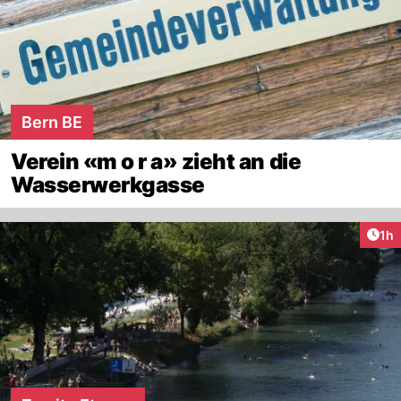
Bern BE
Verein «m o r a» zieht an die
Wasserwerkgasse
Art
1h