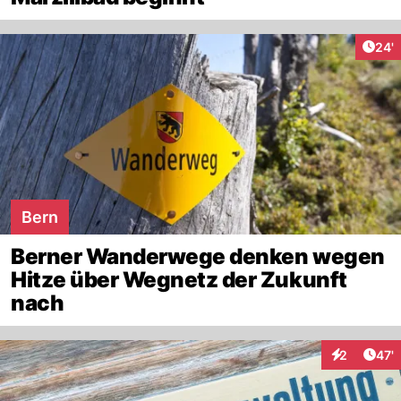
Arti
24'
Bern
Berner Wanderwege denken wegen
Hitze über Wegnetz der Zukunft
nach
Arti
2
47'
Interaktione