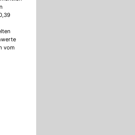
en
0,39
elten
hwerte
en vom