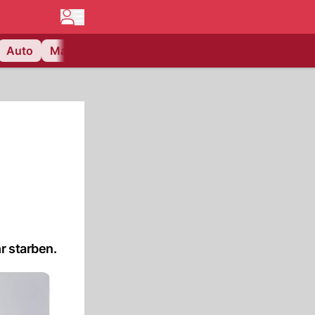
Auto
Matchcenter
Videos
Nau Plus
Lifestyle
r starben.