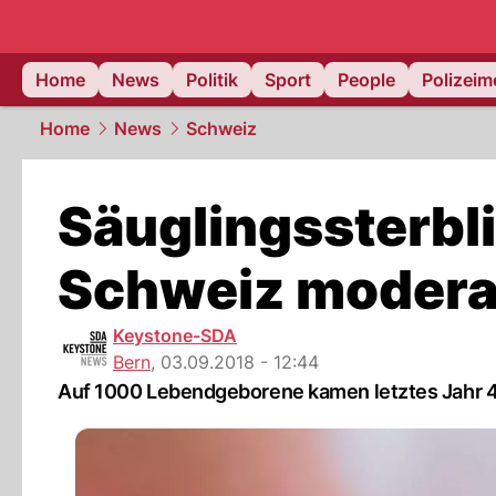
Home
News
Politik
Sport
People
Polizei
Home
News
Schweiz
Säuglingssterbli
Schweiz moderat
Keystone-SDA
Bern
,
03.09.2018 - 12:44
Auf 1000 Lebendgeborene kamen letztes Jahr 4,1