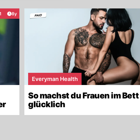
Artikel veröffentlicht:
1
8y
nteraktionen
Everyman Health
So machst du Frauen im Bett
er
glücklich