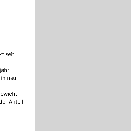
kt seit
jahr
 in neu
gewicht
er Anteil