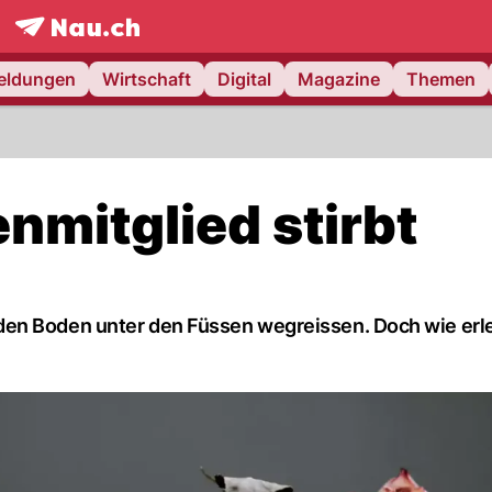
frontpage.
NAU.ch
meldungen
Wirtschaft
Digital
Magazine
Themen
nmitglied stirbt
den Boden unter den Füssen wegreissen. Doch wie erl