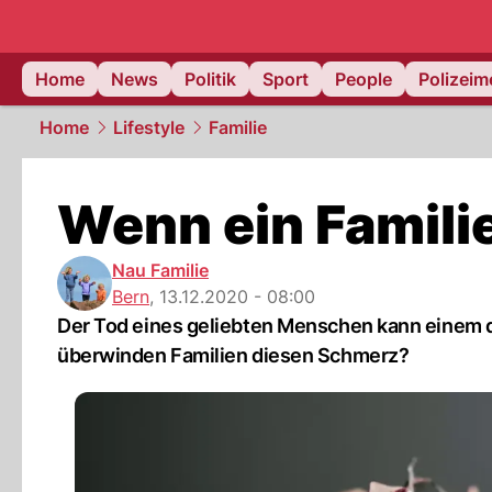
Home
News
Politik
Sport
People
Polizei
Home
Lifestyle
Familie
Wenn ein Familie
Nau Familie
Bern
,
13.12.2020 - 08:00
Der Tod eines geliebten Menschen kann einem 
überwinden Familien diesen Schmerz?