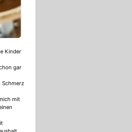
ie Kinder
schon gar
n Schmerz
mich mit
einen
it
Haushalt