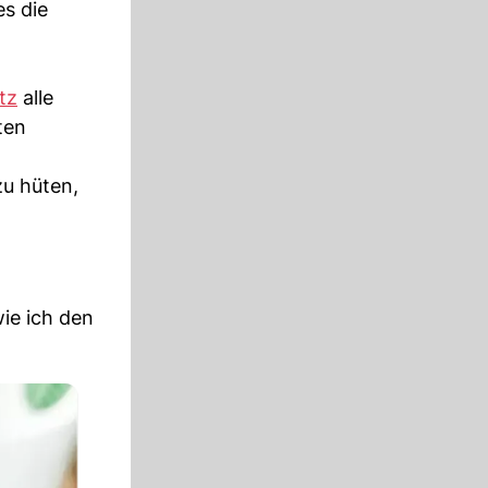
es die
tz
alle
ten
zu hüten,
wie ich den