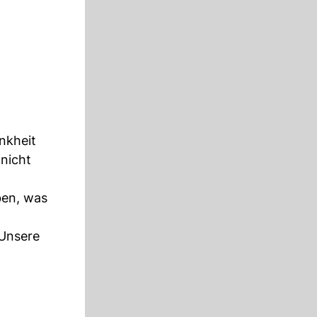
nkheit
 nicht
iben, was
 Unsere