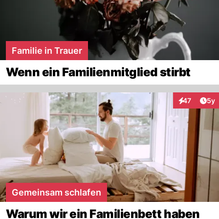
Familie in Trauer
Wenn ein Familienmitglied stirbt
Arti
47
5y
Interaktione
Gemeinsam schlafen
Warum wir ein Familienbett haben