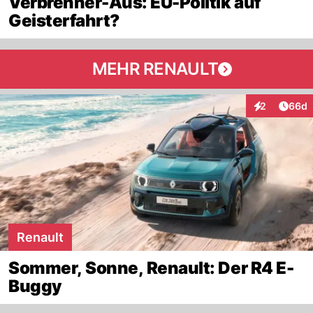
Verbrenner-Aus: EU-Politik auf
Geisterfahrt?
MEHR RENAULT
Artik
2
66d
Interaktionen
Renault
Sommer, Sonne, Renault: Der R4 E-
Buggy