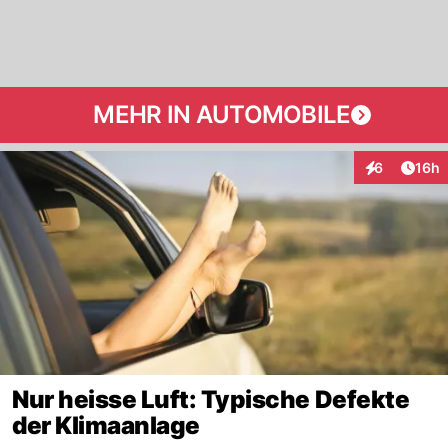
MEHR IN AUTOMOBILE
Artik
6
16h
Interaktione
Nur heisse Luft: Typische Defekte
der Klimaanlage