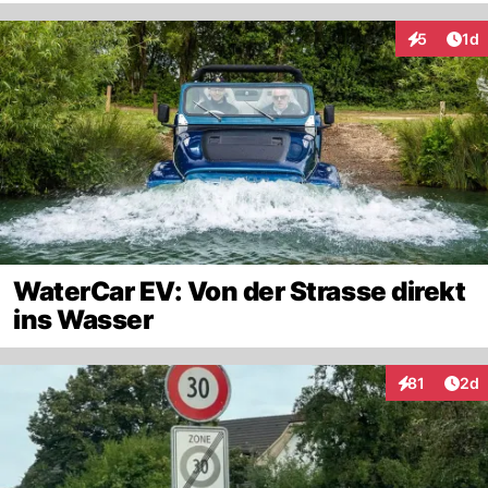
Art
5
1d
Interaktion
WaterCar EV: Von der Strasse direkt
ins Wasser
Arti
81
2d
Interaktione