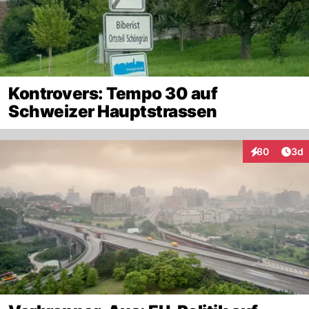
Kontrovers: Tempo 30 auf
Schweizer Hauptstrassen
Arti
80
3d
Interaktionen