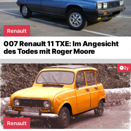
Renault
007 Renault 11 TXE: Im Angesicht
des Todes mit Roger Moore
Arti
2y
Renault