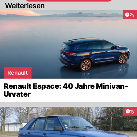
Weiterlesen
Arti
2y
Renault
Renault Espace: 40 Jahre Minivan-
Urvater
Art
1y