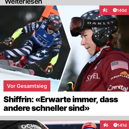
Weiterlesen
Artike
2
140d
Interaktionen
Vor Gesamtsieg
Shiffrin: «Erwarte immer, dass
andere schneller sind»
Artike
6
141d
Interaktionen