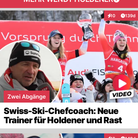
Artike
10
139d
Interaktionen
Zwei Abgänge
Swiss-Ski-Chefcoach: Neue
Trainer für Holdener und Rast