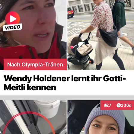
Nach Olympia-Tränen
Wendy Holdener lernt ihr Gotti-
Meitli kennen
Artikel
27
236d
Interaktionen