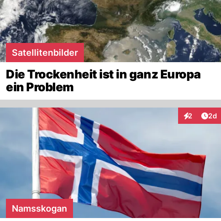
Satellitenbilder
Die Trockenheit ist in ganz Europa
ein Problem
Arti
2
2d
Interaktion
Namsskogan