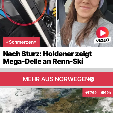
«Schmerzen»
Nach Sturz: Holdener zeigt
Mega-Delle an Renn-Ski
MEHR AUS NORWEGEN
Artik
1'769
19h
Interaktionen