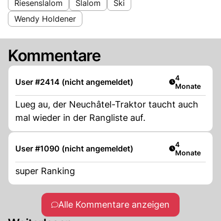
Riesenslalom
Slalom
Ski
Wendy Holdener
Kommentare
Artikel veröff
4
User #2414 (nicht angemeldet)
Monate
Lueg au, der Neuchâtel-Traktor taucht auch
mal wieder in der Rangliste auf.
Artikel veröff
4
User #1090 (nicht angemeldet)
Monate
super Ranking
Alle Kommentare anzeigen