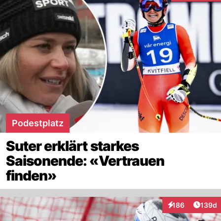
Podestplatz
Suter erklärt starkes
Saisonende: «Vertrauen
finden»
Artike
186
139d
Interaktionen