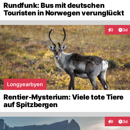
Rundfunk: Bus mit deutschen
Touristen in Norwegen verunglückt
Arti
3
3d
Interaktion
Longyearbyen
Rentier-Mysterium: Viele tote Tiere
auf Spitzbergen
Arti
9
3d
Interaktion