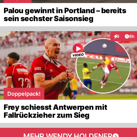
Palou gewinnt in Portland – bereits
sein sechster Saisonsieg
Arti
9
8h
Interaktion
Doppelpack!
Frey schiesst Antwerpen mit
Fallrückzieher zum Sieg
MEHR WENDY HOLDENER