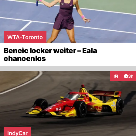
WTA-Toronto
Bencic locker weiter – Eala
chancenlos
Arti
1
3h
Interaktion
IndyCar