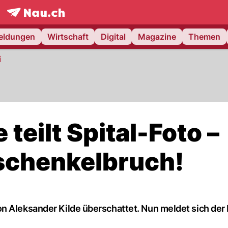
frontpage.
NAU.ch
meldungen
Wirtschaft
Digital
Magazine
Themen
i
teilt Spital-Foto –
schenkelbruch!
on Aleksander Kilde überschattet. Nun meldet sich de