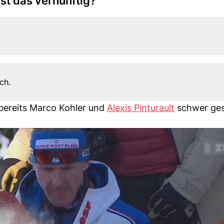
st das vernünftig?
ch.
bereits Marco Kohler und
Alexis Pinturault
schwer ges