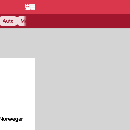
Auto
Matchcenter
Videos
Nau Plus
Lifestyle
r Norweger