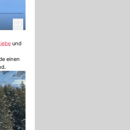
Liebe
und
de einen
nd.