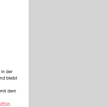
in der
nd bleibt
 mit dem
iffrin