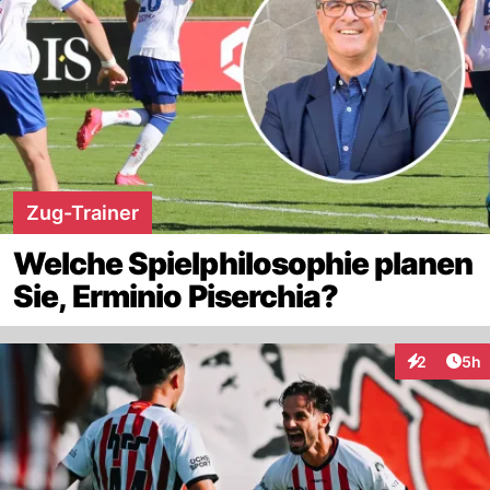
Zug-Trainer
Welche Spielphilosophie planen
Sie, Erminio Piserchia?
Arti
2
5h
Interaktion