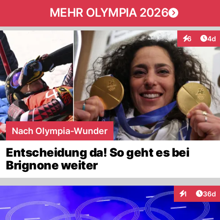
MEHR OLYMPIA 2026
Arti
6
4d
Interaktion
Nach Olympia-Wunder
Entscheidung da! So geht es bei
Brignone weiter
Artik
1
36d
Interaktione