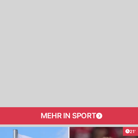
MEHR IN SPORT
Arti
21'