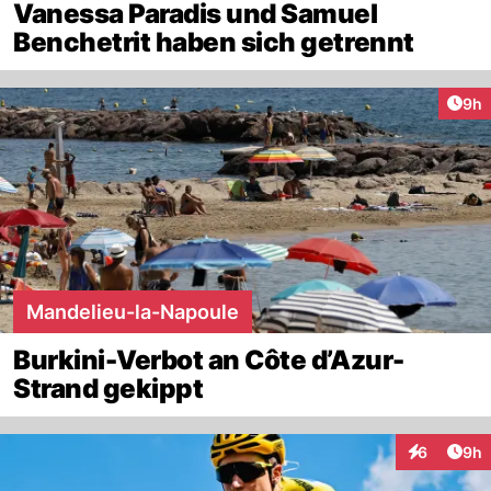
Vanessa Paradis und Samuel
Benchetrit haben sich getrennt
Arti
9h
Mandelieu-la-Napoule
Burkini-Verbot an Côte d’Azur-
Strand gekippt
Arti
6
9h
Interaktion