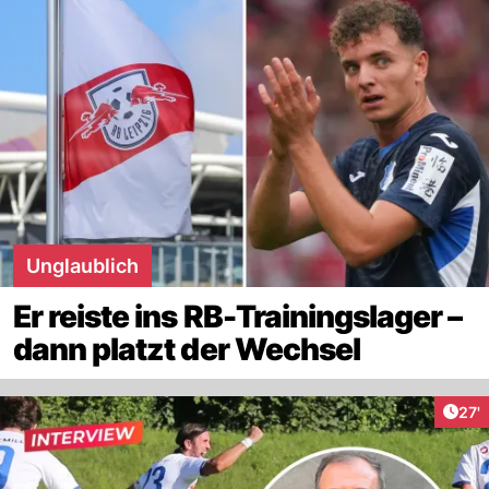
Unglaublich
Er reiste ins RB-Trainingslager –
dann platzt der Wechsel
Arti
27'