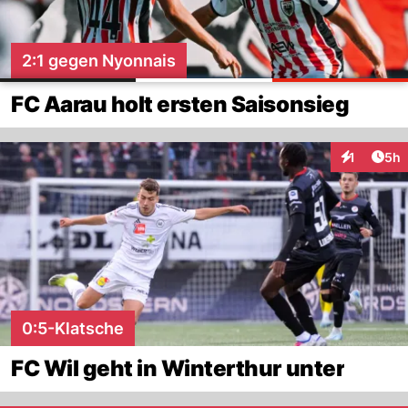
2:1 gegen Nyonnais
FC Aarau holt ersten Saisonsieg
Arti
1
5h
Interaktion
0:5-Klatsche
FC Wil geht in Winterthur unter