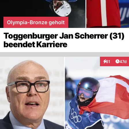
Olympia-Bronze geholt
Toggenburger Jan Scherrer (31)
beendet Karriere
Artik
61
47d
Interaktionen