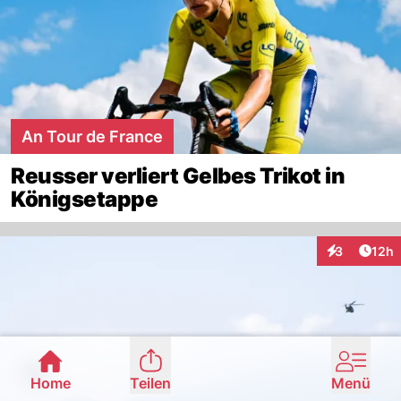
An Tour de France
Reusser verliert Gelbes Trikot in
Königsetappe
Artik
3
12h
Interaktione
Home
Teilen
Menü