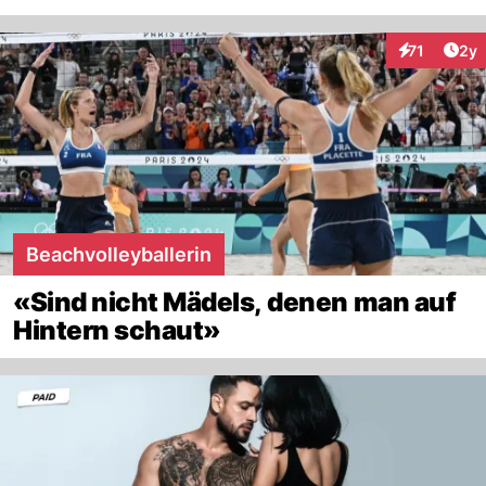
Arti
71
2y
Interaktione
Beachvolleyballerin
«Sind nicht Mädels, denen man auf
Hintern schaut»