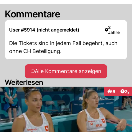
Kommentare
Artikel verö
2
User #5914 (nicht angemeldet)
Jahre
Die Tickets sind in jedem Fall begehrt, auch
ohne CH Beteiligung.
Alle Kommentare anzeigen
Weiterlesen
Arti
66
2y
Interaktionen