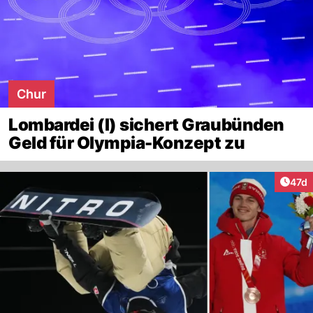
Chur
Lombardei (I) sichert Graubünden
Geld für Olympia-Konzept zu
Artik
47d