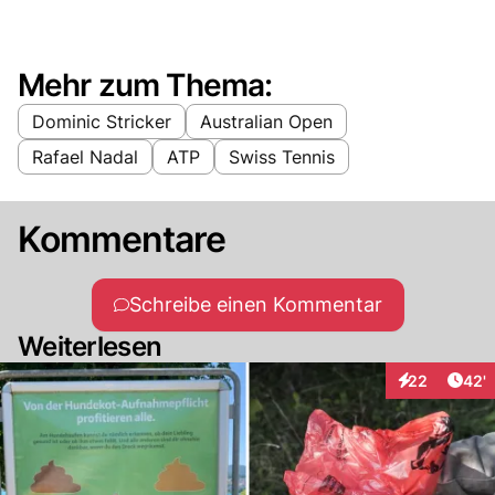
Mehr zum Thema:
Dominic Stricker
Australian Open
Rafael Nadal
ATP
Swiss Tennis
Kommentare
Schreibe einen Kommentar
Weiterlesen
Arti
22
42'
Interaktionen