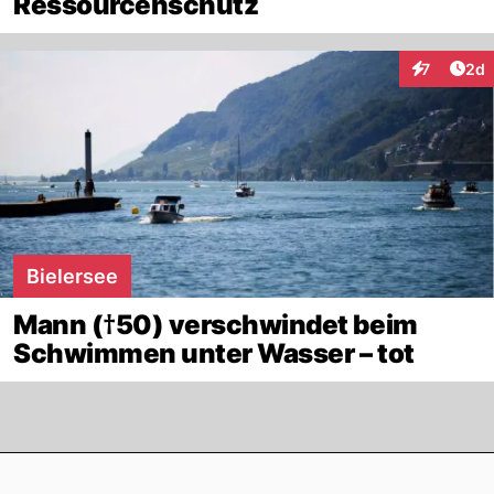
Ressourcenschutz
Arti
7
2d
Interaktion
Bielersee
Mann (†50) verschwindet beim
Schwimmen unter Wasser – tot
Footer