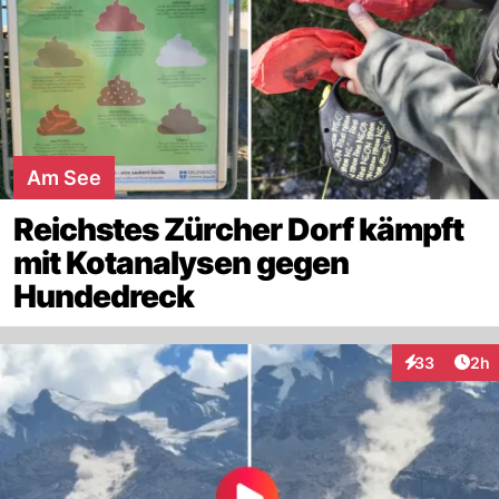
Am See
Reichstes Zürcher Dorf kämpft
mit Kotanalysen gegen
Hundedreck
Arti
33
2h
Interaktionen