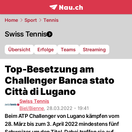
frontpage.
NAU.ch
Home
Sport
Tennis
Swiss Tennis
Übersicht
Erfolge
Teams
Streaming
Top-Besetzung am
Challenger Banca stato
Città di Lugano
Swiss Tennis
Biel/Bienne
,
28.03.2022 - 19:41
Beim ATP Challenger von Lugano kämpfen vom
28. März bis zum 3. April 2022 mindestens fünf
Schweizer um den Titel. Dabei treffen sie auf