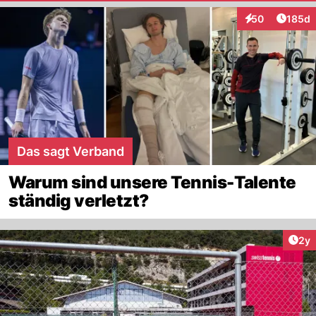
Artike
50
185d
Interaktionen
Das sagt Verband
Warum sind unsere Tennis-Talente
ständig verletzt?
Arti
2y