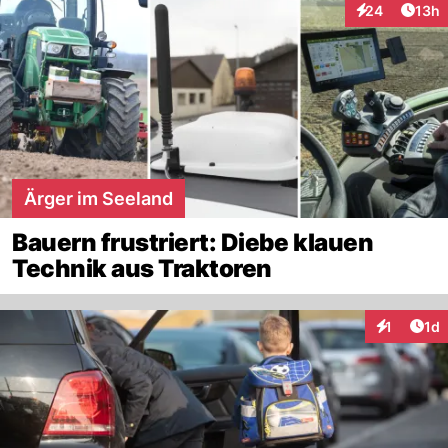
Artik
24
13h
Interaktionen
Ärger im Seeland
Bauern frustriert: Diebe klauen
Technik aus Traktoren
Art
1
1d
Interaktion