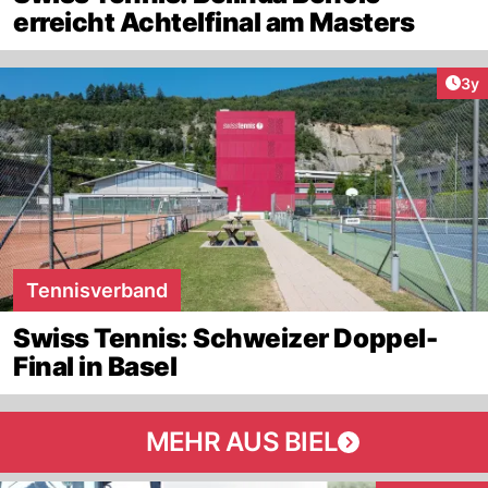
erreicht Achtelfinal am Masters
Arti
3y
Tennisverband
Swiss Tennis: Schweizer Doppel-
Final in Basel
MEHR AUS BIEL