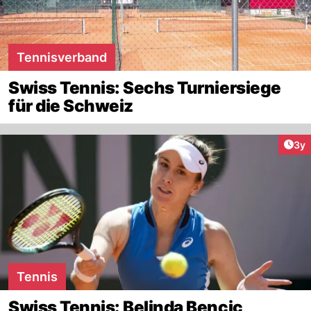
Tennisverband
Swiss Tennis: Sechs Turniersiege
für die Schweiz
Arti
3y
Tennis
Swiss Tennis: Belinda Bencic