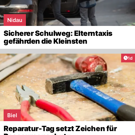
Nidau
Sicherer Schulweg: Elterntaxis
gefährden die Kleinsten
Art
1d
Biel
Reparatur-Tag setzt Zeichen für