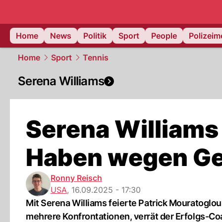
Home
News
Politik
Sport
People
Polizei
Home
Sport
Tennis
Serena Williams
Serena Williams 
Haben wegen Gew
Ronny Reisch
USA
,
16.09.2025 - 17:30
Mit Serena Williams feierte Patrick Mouratoglou
mehrere Konfrontationen, verrät der Erfolgs-Co