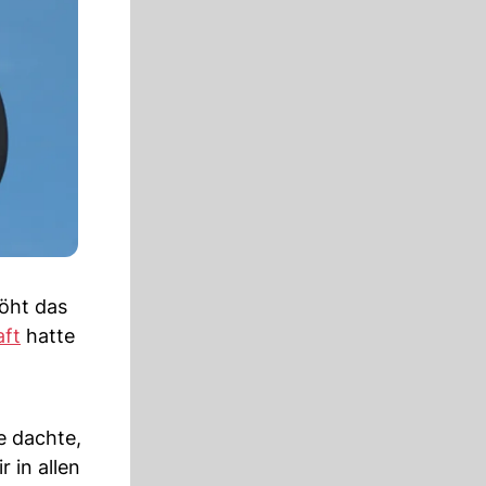
öht das
ft
hatte
e dachte,
r in allen