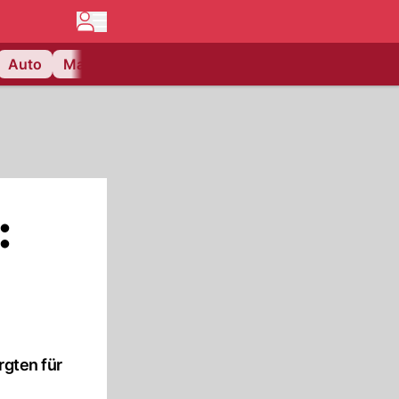
Auto
Matchcenter
Videos
Nau Plus
Lifestyle
:
rgten für