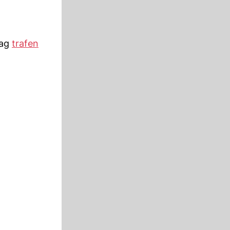
tag
trafen