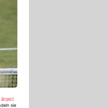
,
ärgert
deln sie