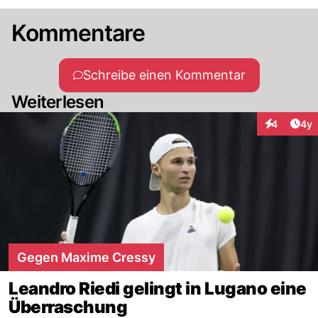
Kommentare
Schreibe einen Kommentar
Weiterlesen
Arti
4
4y
Interaktion
Gegen Maxime Cressy
Leandro Riedi gelingt in Lugano eine
Überraschung