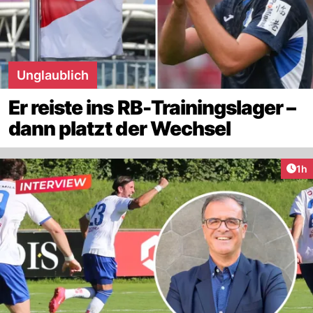
Unglaublich
Er reiste ins RB-Trainingslager –
dann platzt der Wechsel
Art
1h