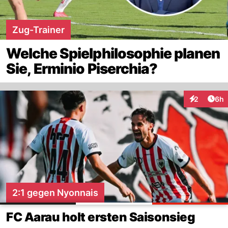
Zug-Trainer
Welche Spielphilosophie planen
Sie, Erminio Piserchia?
Arti
2
6h
Interaktion
2:1 gegen Nyonnais
FC Aarau holt ersten Saisonsieg