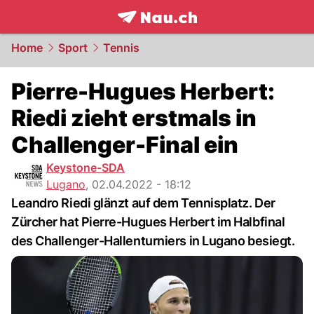
frontpage.
NAU.ch
Home
Sport
Tennis
Pierre-Hugues Herbert:
Riedi zieht erstmals in
Challenger-Final ein
Keystone-SDA
Lugano
,
02.04.2022 - 18:12
Leandro Riedi glänzt auf dem Tennisplatz. Der
Zürcher hat Pierre-Hugues Herbert im Halbfinal
des Challenger-Hallenturniers in Lugano besiegt.