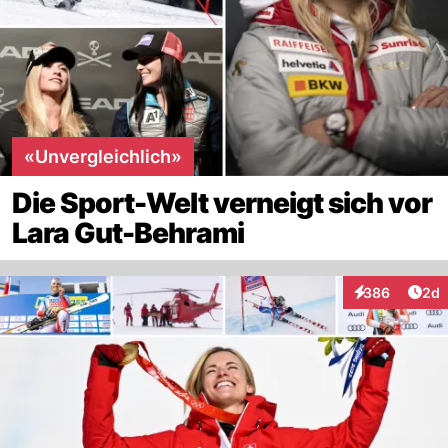
«Unvergleichlich»
Die Sport-Welt verneigt sich vor
Lara Gut-Behrami
Arti
386
2d
Interaktionen