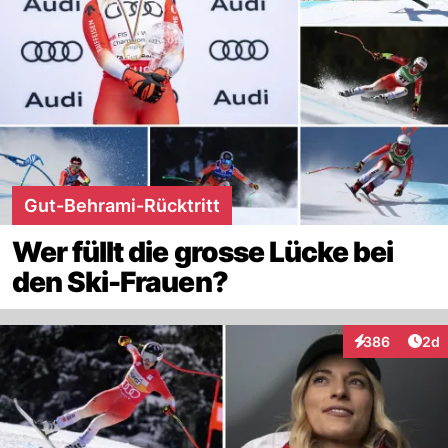
Gut-Behrami-Rücktritt
Wer füllt die grosse Lücke bei
den Ski-Frauen?
Arti
386
2d
Interaktionen