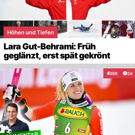
Höhen und Tiefen
Lara Gut-Behrami: Früh
geglänzt, erst spät gekrönt
Arti
386
2d
Interaktionen