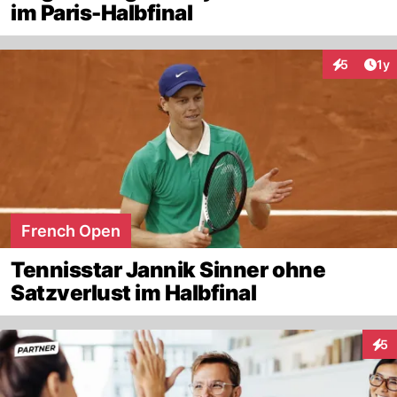
im Paris-Halbfinal
Art
5
1y
Interaktion
French Open
Tennisstar Jannik Sinner ohne
Satzverlust im Halbfinal
5
Inte