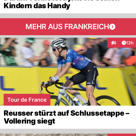
Kindern das Handy
MEHR AUS FRANKREICH
Artik
8
12h
Interaktione
Tour de France
Reusser stürzt auf Schlussetappe –
Vollering siegt