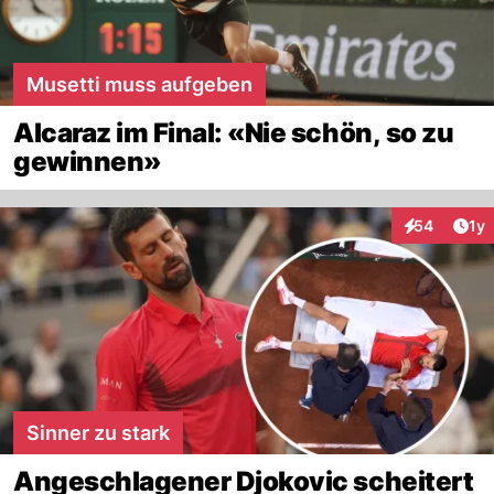
Musetti muss aufgeben
Alcaraz im Final: «Nie schön, so zu
gewinnen»
Art
54
1y
Interaktione
Sinner zu stark
Angeschlagener Djokovic scheitert