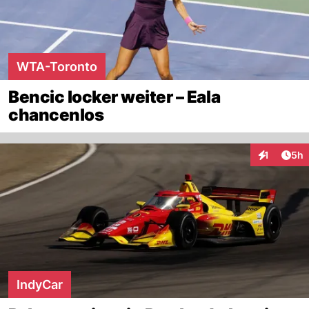
WTA-Toronto
Bencic locker weiter – Eala
chancenlos
Arti
1
5h
Interaktion
IndyCar