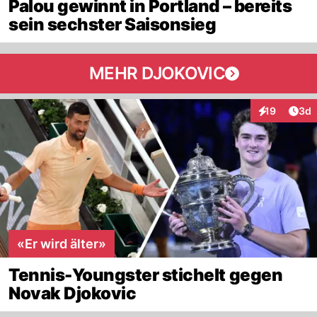
Palou gewinnt in Portland – bereits
sein sechster Saisonsieg
MEHR DJOKOVIC
Arti
19
3d
Interaktione
«Er wird älter»
Tennis-Youngster stichelt gegen
Novak Djokovic