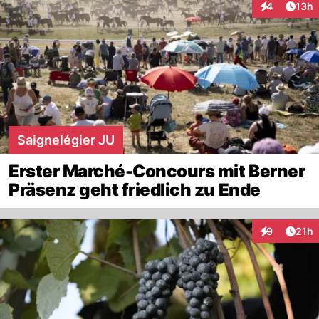
Artik
4
13h
Interaktione
Saignelégier JU
Erster Marché-Concours mit Berner
Präsenz geht friedlich zu Ende
Artik
9
21h
Interaktione