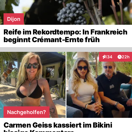
Dijon
Reife im Rekordtempo: In Frankreich
beginnt Crémant-Ernte früh
Artik
134
22h
Interaktionen
Nachgeholfen?
Carmen Geiss kassiert im Bikini