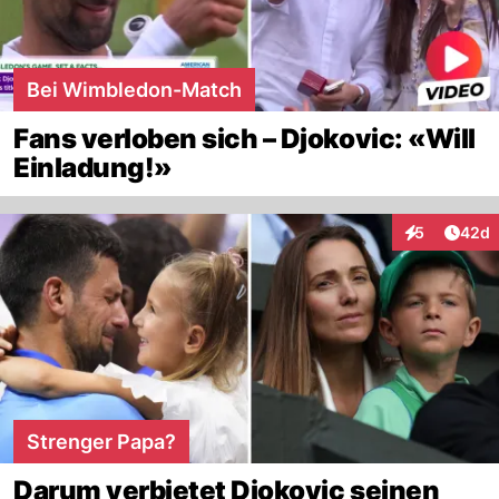
Bei Wimbledon-Match
Fans verloben sich – Djokovic: «Will
Einladung!»
Artik
5
42d
Interaktionen
Strenger Papa?
Darum verbietet Djokovic seinen