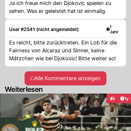
Ja ich freue mich den Djokovic spielen zu
sehen. Was er geleistet hat ist einmalig.
Artikel ver
1
User #2541 (nicht angemeldet)
Jahr
Es reicht, bitte zurücktreten. Ein Lob für die
Fairness von Alcaraz und Sinner, keine
Mätzchen wie bei Djokovic! Bitte weiter so!
Alle Kommentare anzeigen
Weiterlesen
Art
3
1y
Interaktion