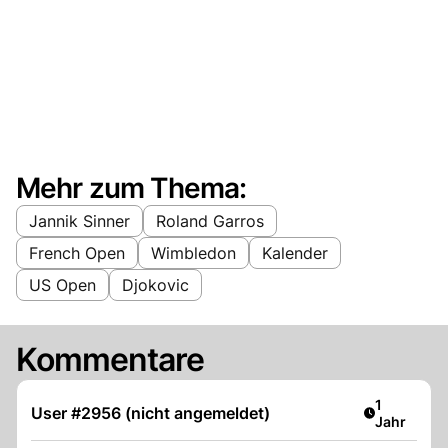
Mehr zum Thema:
Jannik Sinner
Roland Garros
French Open
Wimbledon
Kalender
US Open
Djokovic
Kommentare
Artikel ver
1
User #2956 (nicht angemeldet)
Jahr