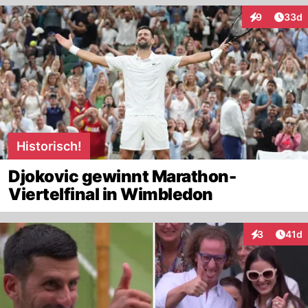
Artik
9
33d
Interaktionen
Historisch!
Djokovic gewinnt Marathon-
Viertelfinal in Wimbledon
Artik
3
41d
Interaktione