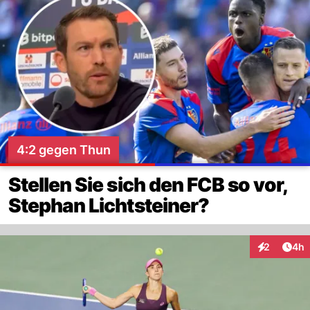
4:2 gegen Thun
Stellen Sie sich den FCB so vor,
Stephan Lichtsteiner?
Arti
2
4h
Interaktion