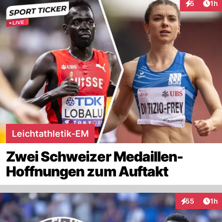
Art
5
1h
Interaktion
Leichtathletik-EM
Zwei Schweizer Medaillen-
Hoffnungen zum Auftakt
Art
55
1h
Interaktione