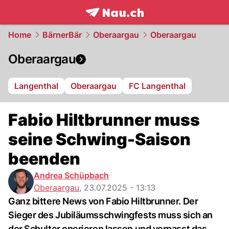
frontpage.
NAU.ch
Home
BärnerBär
Oberaargau
Oberaargau
Oberaargau
Langenthal
Oberaargau
FC Langenthal
Fabio Hiltbrunner muss
seine Schwing-Saison
beenden
Andrea Schüpbach
Oberaargau
,
23.07.2025 - 13:13
Ganz bittere News von Fabio Hiltbrunner. Der
Sieger des Jubiläumsschwingfests muss sich an
der Schulter operieren lassen und verpasst das