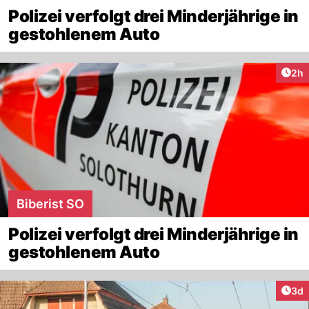
Polizei verfolgt drei Minderjährige in
gestohlenem Auto
Arti
2h
Biberist SO
Polizei verfolgt drei Minderjährige in
gestohlenem Auto
Arti
3d