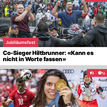
Jubiläumsfest
Co-Sieger Hiltbrunner: «Kann es
nicht in Worte fassen»
Art
3
1y
Interaktion