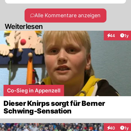
Alle Kommentare anzeigen
Weiterlesen
Art
44
1y
Interaktione
Co-Sieg in Appenzell
Dieser Knirps sorgt für Berner
Schwing-Sensation
Art
40
1y
Interaktione