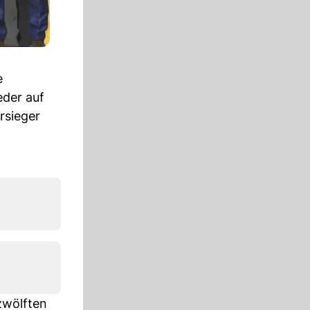
e
eder auf
rsieger
zwölften