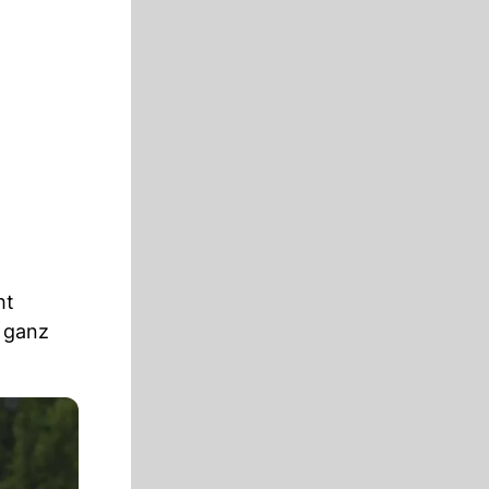
ht
n ganz