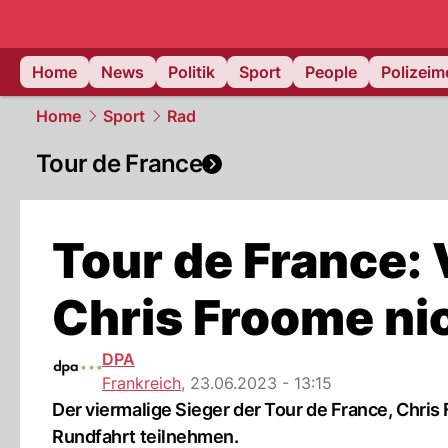
Home
News
Politik
Sport
People
Polizei
Home
Sport
Rad
Tour de France
Tour de France: 
Chris Froome ni
DPA
Frankreich
,
23.06.2023 - 13:15
Der viermalige Sieger der Tour de France, Chris 
Rundfahrt teilnehmen.