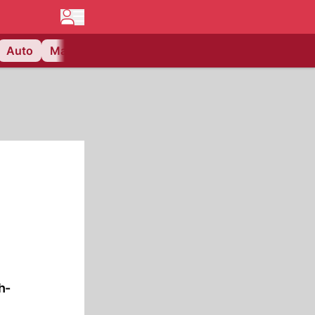
Auto
Matchcenter
Videos
Nau Plus
Lifestyle
h-