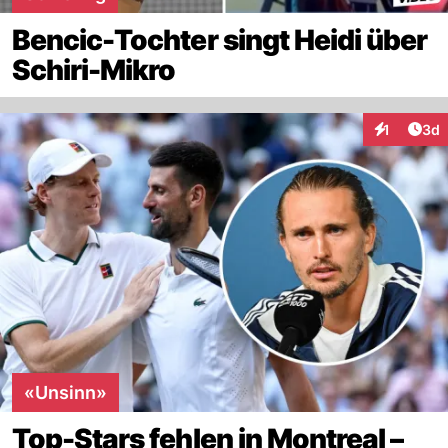
Bencic-Tochter singt Heidi über
Schiri-Mikro
Arti
1
3d
Interaktion
«Unsinn»
Top-Stars fehlen in Montreal –