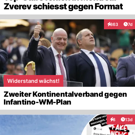
Zverev schiesst gegen Format
Art
863
7d
Interaktionen
Widerstand wächst!
Zweiter Kontinentalverband gegen
Infantino-WM-Plan
Artik
8
13d
Interaktione