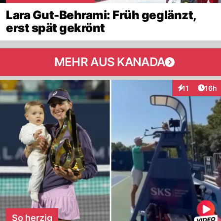
Lara Gut-Behrami: Früh geglänzt,
erst spät gekrönt
MEHR AUS KANADA
Artik
11
16h
Interaktionen
So herzig