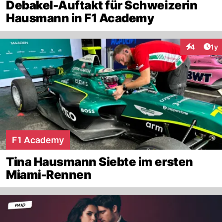
Debakel-Auftakt für Schweizerin
Hausmann in F1 Academy
Art
4
1y
Interaktion
F1 Academy
Tina Hausmann Siebte im ersten
Miami-Rennen