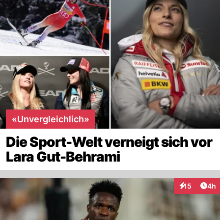
«Unvergleichlich»
Die Sport-Welt verneigt sich vor
Lara Gut-Behrami
Arti
15
4h
Interaktione