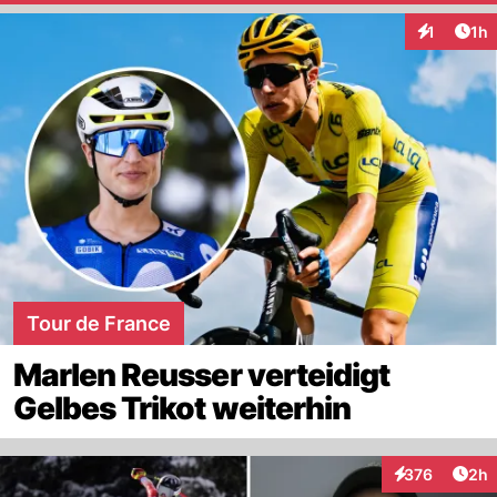
Art
1
1h
Interaktion
Tour de France
Marlen Reusser verteidigt
Gelbes Trikot weiterhin
Arti
376
2h
Interaktionen