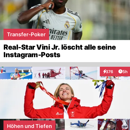
Transfer-Poker
Real-Star Vini Jr. löscht alle seine
Instagram-Posts
Arti
376
5h
Interaktionen
Höhen und Tiefen