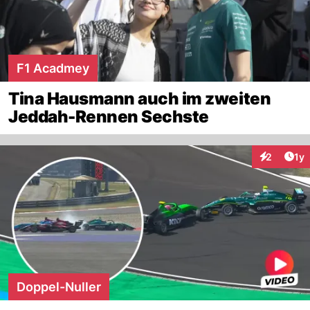
F1 Acadmey
Tina Hausmann auch im zweiten
Jeddah-Rennen Sechste
Art
2
1y
Interaktion
Doppel-Nuller