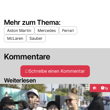
Mehr zum Thema:
Aston Martin
Mercedes
Ferrari
McLaren
Sauber
Kommentare
Schreibe einen Kommentar
Weiterlesen
Art
1
1y
Interaktion