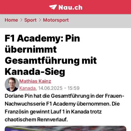
frontpage.
NAU.ch
Home
Sport
Motorsport
F1 Academy: Pin
übernimmt
Gesamtführung mit
Kanada-Sieg
Mathias Kainz
Kanada
,
14.06.2025 - 15:59
Doriane Pin hat die Gesamtführung in der Frauen-
Nachwuchsserie F1 Academy übernommen. Die
Französin gewinnt Lauf 1 in Kanada trotz
chaotischem Rennverlauf.