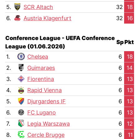
5.
SCR Altach
32
18
6.
Austria Klagenfurt
32
16
Conference League - UEFA Conference
Sp
Pkt
League (01.06.2026)
1.
Chelsea
6
18
2.
Guimaraes
6
14
3.
Fiorentina
6
13
4.
Rapid Vienna
6
13
5.
Djurgardens IF
6
13
6.
FC Lugano
6
13
7.
Legia Warszawa
6
12
8.
Cercle Brugge
6
11