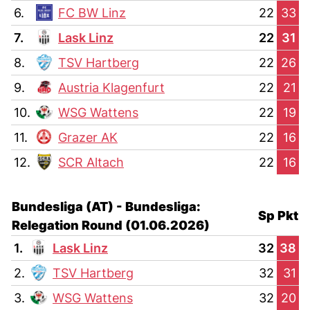
6.
FC BW Linz
22
33
7.
Lask Linz
22
31
8.
TSV Hartberg
22
26
9.
Austria Klagenfurt
22
21
10.
WSG Wattens
22
19
11.
Grazer AK
22
16
12.
SCR Altach
22
16
Bundesliga (AT) - Bundesliga:
Sp
Pkt
Relegation Round (01.06.2026)
1.
Lask Linz
32
38
2.
TSV Hartberg
32
31
3.
WSG Wattens
32
20