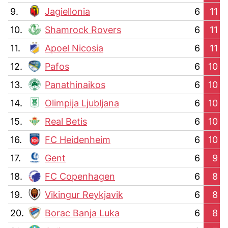
9.
Jagiellonia
6
11
10.
Shamrock Rovers
6
11
11.
Apoel Nicosia
6
11
12.
Pafos
6
10
13.
Panathinaikos
6
10
14.
Olimpija Ljubljana
6
10
15.
Real Betis
6
10
16.
FC Heidenheim
6
10
17.
Gent
6
9
18.
FC Copenhagen
6
8
19.
Vikingur Reykjavik
6
8
20.
Borac Banja Luka
6
8