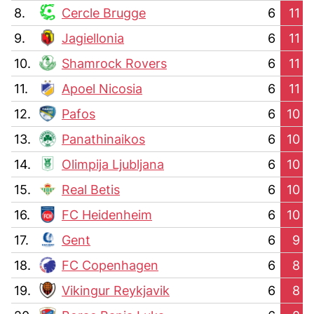
8.
Cercle Brugge
6
11
9.
Jagiellonia
6
11
10.
Shamrock Rovers
6
11
11.
Apoel Nicosia
6
11
12.
Pafos
6
10
13.
Panathinaikos
6
10
14.
Olimpija Ljubljana
6
10
15.
Real Betis
6
10
16.
FC Heidenheim
6
10
17.
Gent
6
9
18.
FC Copenhagen
6
8
19.
Vikingur Reykjavik
6
8