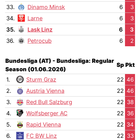
33.
Dinamo Minsk
6
3
34.
Larne
6
3
35.
Lask Linz
6
3
36.
Petrocub
6
2
Bundesliga (AT) - Bundesliga: Regular
Sp
Pkt
Season (01.06.2026)
1.
Sturm Graz
22
46
2.
Austria Vienna
22
46
3.
Red Bull Salzburg
22
38
4.
Wolfsberger AC
22
36
5.
Rapid Vienna
22
34
6.
FC BW Linz
22
33