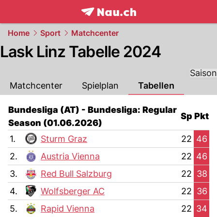
frontpage.
NAU.ch
Home
Sport
Matchcenter
Lask Linz Tabelle 2024
Saison
Matchcenter
Spielplan
Tabellen
Bundesliga (AT) - Bundesliga: Regular
Sp
Pkt
Season (01.06.2026)
1.
Sturm Graz
22
46
2.
Austria Vienna
22
46
3.
Red Bull Salzburg
22
38
4.
Wolfsberger AC
22
36
5.
Rapid Vienna
22
34