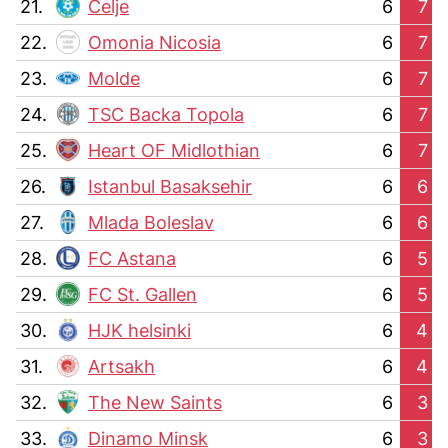
21.
Celje
6
7
22.
Omonia Nicosia
6
7
23.
Molde
6
7
24.
TSC Backa Topola
6
7
25.
Heart OF Midlothian
6
7
26.
Istanbul Basaksehir
6
6
27.
Mlada Boleslav
6
6
28.
FC Astana
6
5
29.
FC St. Gallen
6
5
30.
HJK helsinki
6
4
31.
Artsakh
6
4
32.
The New Saints
6
3
33.
Dinamo Minsk
6
3