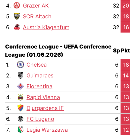
4.
Grazer AK
32
20
5.
SCR Altach
32
18
6.
Austria Klagenfurt
32
16
Conference League - UEFA Conference
Sp
Pkt
League (01.06.2026)
1.
Chelsea
6
18
2.
Guimaraes
6
14
3.
Fiorentina
6
13
4.
Rapid Vienna
6
13
5.
Djurgardens IF
6
13
6.
FC Lugano
6
13
7.
Legia Warszawa
6
12