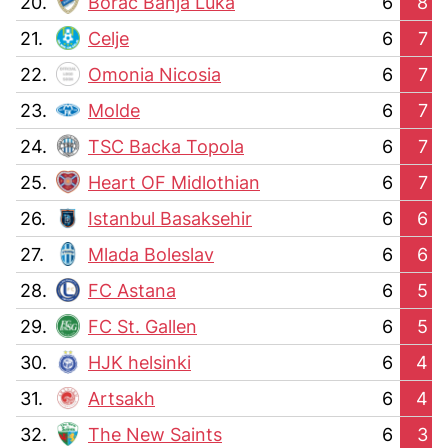
20.
Borac Banja Luka
6
8
21.
Celje
6
7
22.
Omonia Nicosia
6
7
23.
Molde
6
7
24.
TSC Backa Topola
6
7
25.
Heart OF Midlothian
6
7
26.
Istanbul Basaksehir
6
6
27.
Mlada Boleslav
6
6
28.
FC Astana
6
5
29.
FC St. Gallen
6
5
30.
HJK helsinki
6
4
31.
Artsakh
6
4
32.
The New Saints
6
3