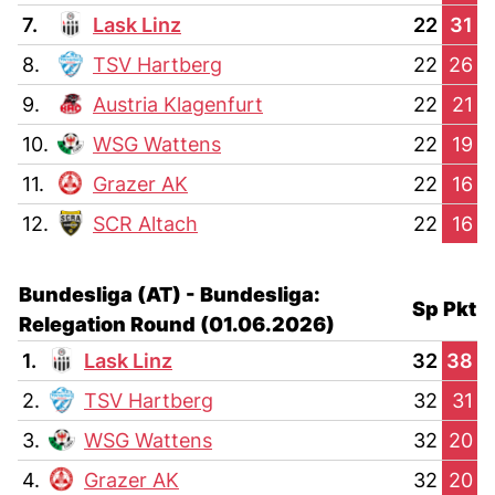
7.
Lask Linz
22
31
8.
TSV Hartberg
22
26
9.
Austria Klagenfurt
22
21
10.
WSG Wattens
22
19
11.
Grazer AK
22
16
12.
SCR Altach
22
16
Bundesliga (AT) - Bundesliga:
Sp
Pkt
Relegation Round (01.06.2026)
1.
Lask Linz
32
38
2.
TSV Hartberg
32
31
3.
WSG Wattens
32
20
4.
Grazer AK
32
20