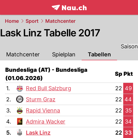
frontpage.
NAU.ch
Home
Sport
Matchcenter
Lask Linz Tabelle 2017
Saison
Matchcenter
Spielplan
Tabellen
Bundesliga (AT) - Bundesliga
Sp
Pkt
(01.06.2026)
1.
Red Bull Salzburg
22
49
2.
Sturm Graz
22
44
3.
Rapid Vienna
22
35
4.
Admira Wacker
22
34
5.
Lask Linz
22
33