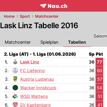
frontpage.
NAU.ch
Home
Sport
Matchcenter
Lask Linz Tabelle 2016
Saison
Matchcenter
Spielplan
Tabellen
2. Liga (AT) - 1. Liga (01.06.2026)
Sp
Pkt
1.
Lask Linz
36
77
2.
FC Liefering
36
60
3.
Austria Lustenau
36
57
4.
Wacker Innsbruck
36
54
5.
WSG Wattens
36
51
6.
SV Kapfenberg
36
41