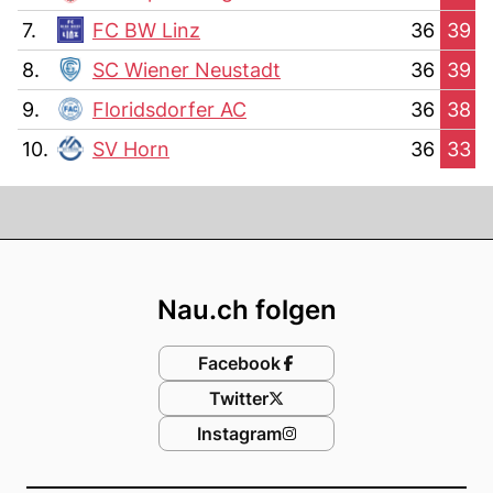
7.
FC BW Linz
36
39
8.
SC Wiener Neustadt
36
39
9.
Floridsdorfer AC
36
38
10.
SV Horn
36
33
Footer
Nau.ch folgen
Facebook
Twitter
Instagram