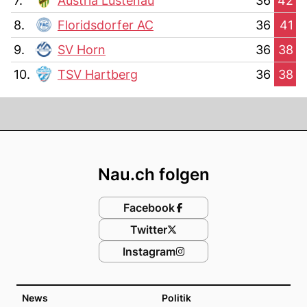
7.
Austria Lustenau
36
42
8.
Floridsdorfer AC
36
41
9.
SV Horn
36
38
10.
TSV Hartberg
36
38
Footer
Nau.ch folgen
Facebook
Twitter
Instagram
News
Politik