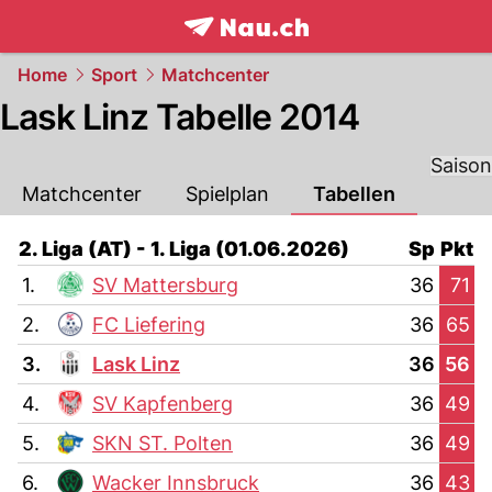
frontpage.
NAU.ch
Home
Sport
Matchcenter
Lask Linz Tabelle 2014
Saison
Matchcenter
Spielplan
Tabellen
2. Liga (AT) - 1. Liga (01.06.2026)
Sp
Pkt
1.
SV Mattersburg
36
71
2.
FC Liefering
36
65
3.
Lask Linz
36
56
4.
SV Kapfenberg
36
49
5.
SKN ST. Polten
36
49
6.
Wacker Innsbruck
36
43