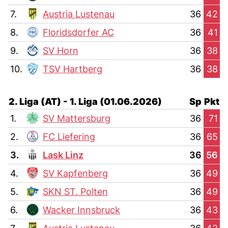
7.
Austria Lustenau
36
42
8.
Floridsdorfer AC
36
41
9.
SV Horn
36
38
10.
TSV Hartberg
36
38
2. Liga (AT) - 1. Liga (01.06.2026)
Sp
Pkt
1.
SV Mattersburg
36
71
2.
FC Liefering
36
65
3.
Lask Linz
36
56
4.
SV Kapfenberg
36
49
5.
SKN ST. Polten
36
49
6.
Wacker Innsbruck
36
43