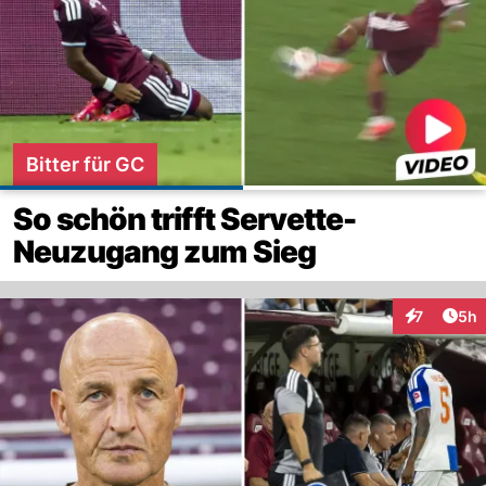
Bitter für GC
So schön trifft Servette-
Neuzugang zum Sieg
Arti
7
5h
Interaktion