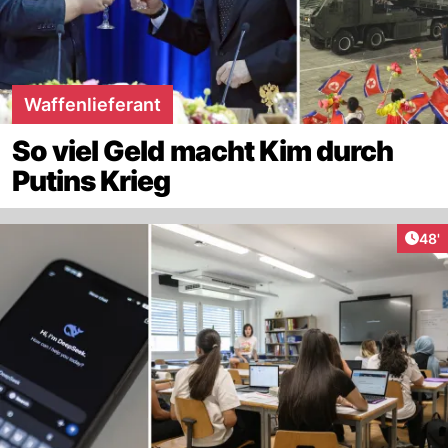
Waffenlieferant
So viel Geld macht Kim durch
Putins Krieg
Arti
48'