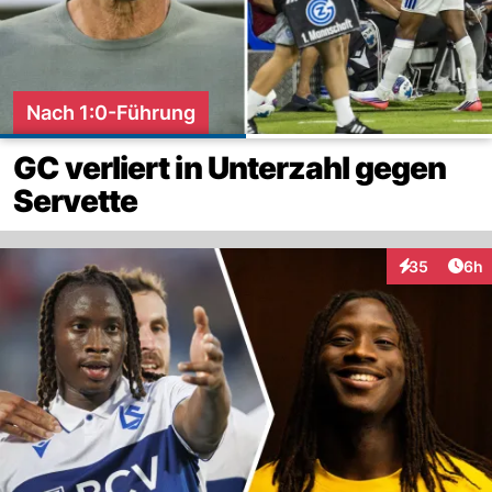
Nach 1:0-Führung
GC verliert in Unterzahl gegen
Servette
Arti
35
6h
Interaktionen