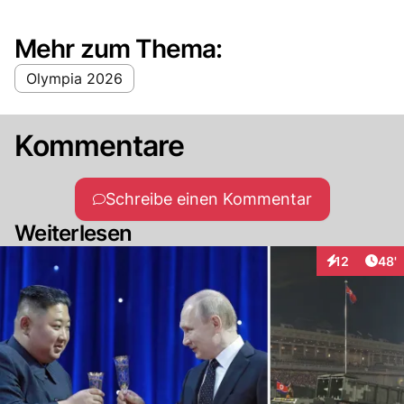
Mehr zum Thema:
Olympia 2026
Kommentare
Schreibe einen Kommentar
Weiterlesen
Arti
12
48'
Interaktionen