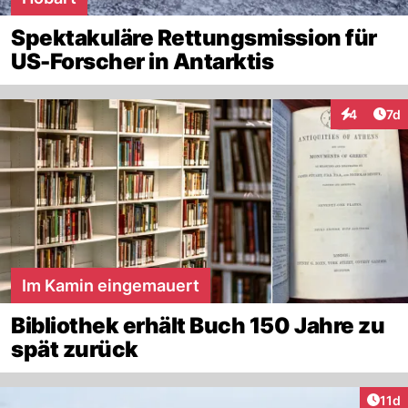
Spektakuläre Rettungsmission für
US-Forscher in Antarktis
Art
4
7d
Interaktion
Im Kamin eingemauert
Bibliothek erhält Buch 150 Jahre zu
spät zurück
Artik
11d