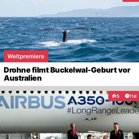
Weltpremiere
Drohne filmt Buckelwal-Geburt vor
Australien
Artik
15
11d
Interaktionen