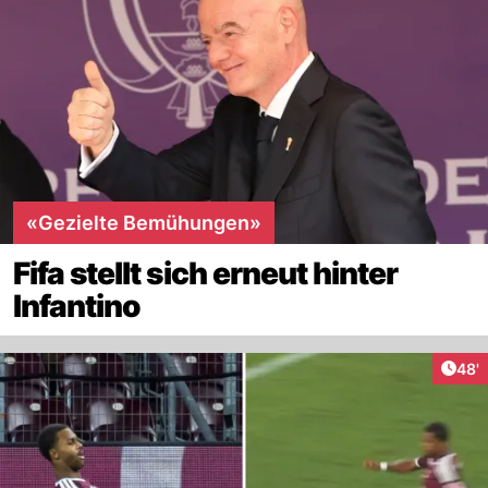
«Gezielte Bemühungen»
Fifa stellt sich erneut hinter
Infantino
Arti
48'