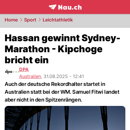
frontpage.
NAU.ch
Home
Sport
Leichtathletik
Hassan gewinnt Sydney-
Marathon - Kipchoge
bricht ein
DPA
Australien
,
31.08.2025 - 12:41
Auch der deutsche Rekordhalter startet in
Australien statt bei der WM. Samuel Fitwi landet
aber nicht in den Spitzenrängen.