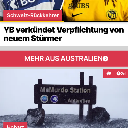
Schweiz-Rückkehrer
YB verkündet Verpflichtung von
neuem Stürmer
MEHR AUS AUSTRALIEN
Arti
5
2d
Interaktion
Hobart