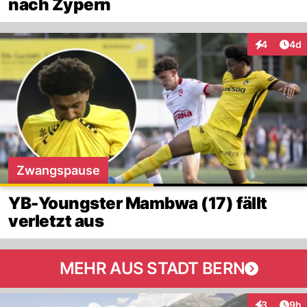
nach Zypern
Arti
4
4d
Interaktion
Zwangspause
YB-Youngster Mambwa (17) fällt
verletzt aus
MEHR AUS STADT BERN
Arti
3
9h