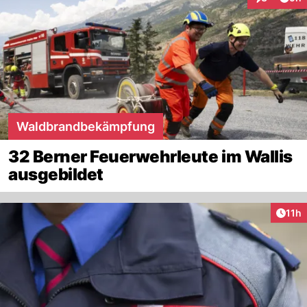
Interaktion
Waldbrandbekämpfung
32 Berner Feuerwehrleute im Wallis
ausgebildet
Artik
11h