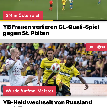
3:4 in Österreich
YB Frauen verlieren CL-Quali-Spiel
gegen St. Pölten
Arti
8
3d
Interaktion
Wurde fünfmal Meister
YB-Held wechselt von Russland