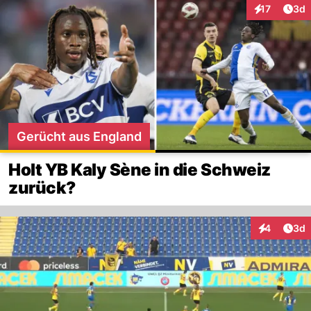
Arti
17
3d
Interaktione
Gerücht aus England
Holt YB Kaly Sène in die Schweiz
zurück?
Arti
4
3d
Interaktion