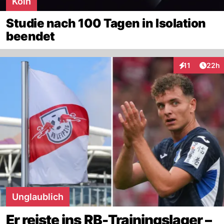
Köln
Studie nach 100 Tagen in Isolation
beendet
Artik
11
22h
Interaktionen
Unglaublich
Er reiste ins RB-Trainingslager –