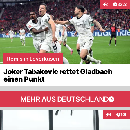
Artikel
2
322d
Interaktionen
Remis in Leverkusen
Joker Tabakovic rettet Gladbach
einen Punkt
MEHR AUS DEUTSCHLAND
Artik
4
10h
Interaktione