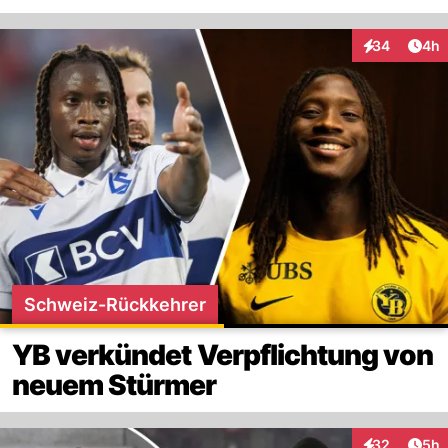
Arti
34
4h
Interaktionen
Schweiz-Rückkehrer
YB verkündet Verpflichtung von
neuem Stürmer
Arti
32
5h