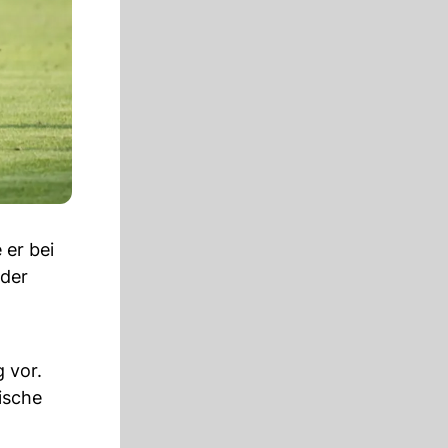
 er bei
 der
 vor.
ische