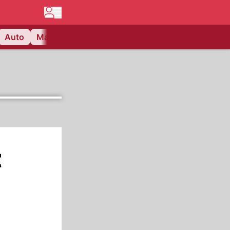
Auto
Matchcenter
Videos
Nau Plus
Lifestyle
t