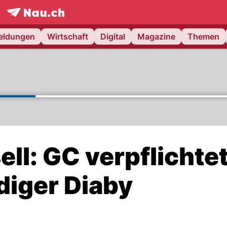
frontpage.
NAU.ch
meldungen
Wirtschaft
Digital
Magazine
Themen
ll: GC verpflichte
iger Diaby