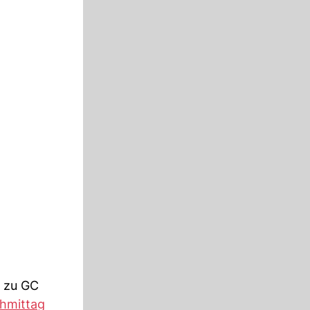
zu GC
chmittag