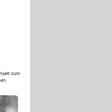
chselt zum
nen