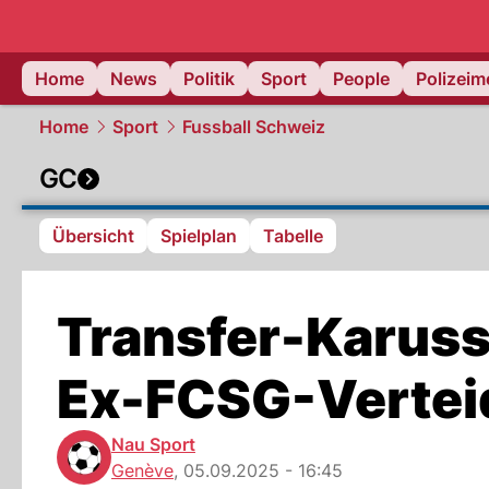
Home
News
Politik
Sport
People
Polizei
Home
Sport
Fussball Schweiz
GC
Übersicht
Spielplan
Tabelle
Transfer-Karusse
Ex-FCSG-Verteid
Nau Sport
Genève
,
05.09.2025 - 16:45