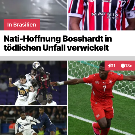
In Brasilien
Nati-Hoffnung Bosshardt in
tödlichen Unfall verwickelt
Artik
31
13d
Interaktionen