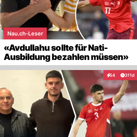
Nau.ch-Leser
«Avdullahu sollte für Nati-
Ausbildung bezahlen müssen»
Artike
54
311d
Interaktionen