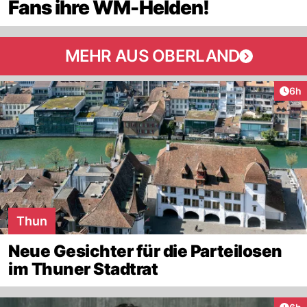
Fans ihre WM-Helden!
MEHR AUS OBERLAND
Arti
6h
Thun
Neue Gesichter für die Parteilosen
im Thuner Stadtrat
Arti