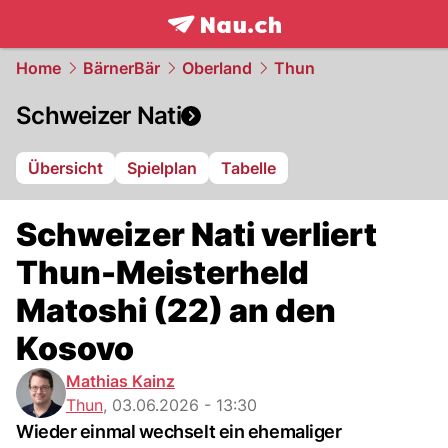
frontpage.
NAU.ch
Home
BärnerBär
Oberland
Thun
Schweizer Nati
Übersicht
Spielplan
Tabelle
Schweizer Nati verliert
Thun-Meisterheld
Matoshi (22) an den
Kosovo
Mathias Kainz
Thun
,
03.06.2026 - 13:30
Wieder einmal wechselt ein ehemaliger