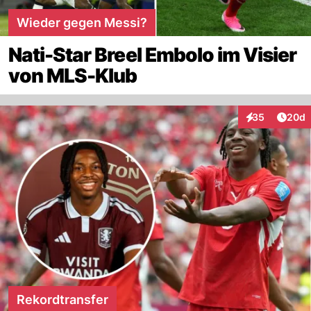
Wieder gegen Messi?
Nati-Star Breel Embolo im Visier
von MLS-Klub
Artik
35
20d
Interaktionen
Rekordtransfer