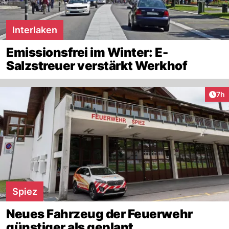
Interlaken
Emissionsfrei im Winter: E-
Salzstreuer verstärkt Werkhof
Arti
7h
Spiez
Neues Fahrzeug der Feuerwehr
günstiger als geplant