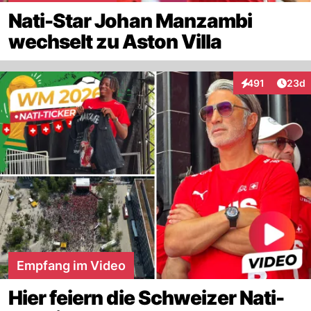
Nati-Star Johan Manzambi
wechselt zu Aston Villa
Artik
491
23d
Interaktionen
Empfang im Video
Hier feiern die Schweizer Nati-