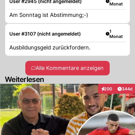
User #2945 (nicht angemeldet)
Monat
Am Sonntag ist Abstimmung;-)
Artikel veröf
1
User #3107 (nicht angemeldet)
Monat
Ausbildungsgeld zurückfordern.
Alle Kommentare anzeigen
Weiterlesen
Artikel
200
344d
Interaktionen