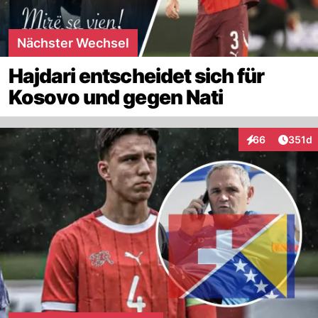
Nächster Wechsel
Hajdari entscheidet sich für
Kosovo und gegen Nati
Artike
66
351d
Interaktionen