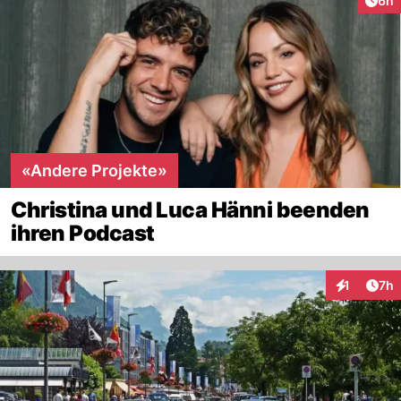
6h
«Andere Projekte»
Christina und Luca Hänni beenden
ihren Podcast
Arti
1
7h
Interaktion