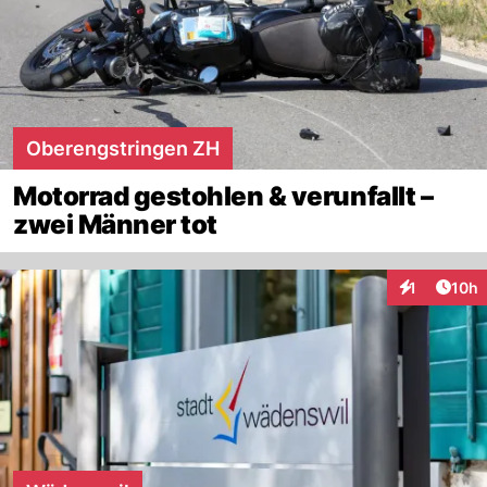
Oberengstringen ZH
Motorrad gestohlen & verunfallt –
zwei Männer tot
Artik
1
10h
Interaktione