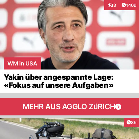
Artike
33
140d
Interaktionen
WM in USA
Yakin über angespannte Lage:
«Fokus auf unsere Aufgaben»
MEHR AUS AGGLO ZüRICH
Arti
8h