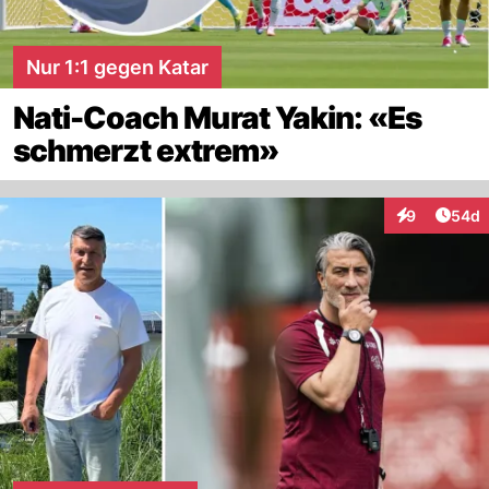
Nur 1:1 gegen Katar
Nati-Coach Murat Yakin: «Es
schmerzt extrem»
Artik
9
54d
Interaktionen