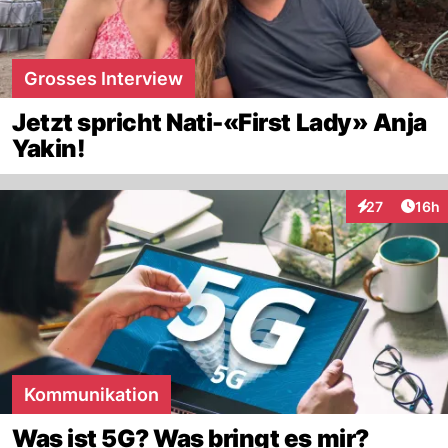
Grosses Interview
Jetzt spricht Nati-«First Lady» Anja
Yakin!
Artik
27
16h
Interaktionen
Kommunikation
Was ist 5G? Was bringt es mir?