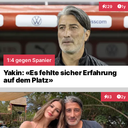
Art
229
1y
Interaktionen
1:4 gegen Spanier
Yakin: «Es fehlte sicher Erfahrung
auf dem Platz»
Arti
93
2y
Interaktionen