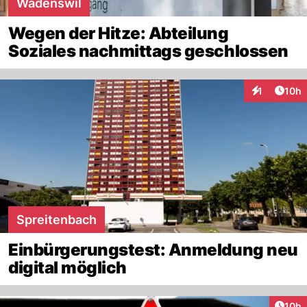
Wädenswil
Wegen der Hitze: Abteilung
Soziales nachmittags geschlossen
Artik
1
10h
Interaktione
Spreitenbach
Einbürgerungstest: Anmeldung neu
digital möglich
Artik
10h