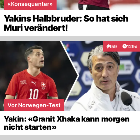
«Konsequenter»
Yakins Halbbruder: So hat sich
Muri verändert!
Artike
159
129d
Interaktionen
Vor Norwegen-Test
Yakin: «Granit Xhaka kann morgen
nicht starten»