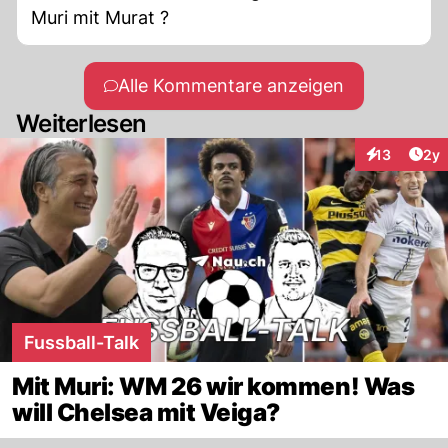
Muri mit Murat ?
Alle Kommentare anzeigen
Weiterlesen
Arti
13
2y
Interaktione
Fussball-Talk
Mit Muri: WM 26 wir kommen! Was
will Chelsea mit Veiga?