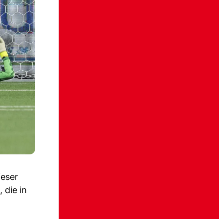
ieser
 die in