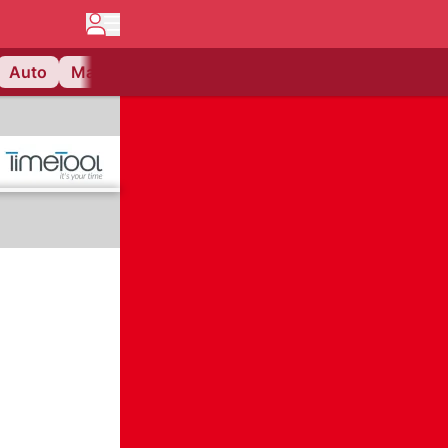
Auto
Matchcenter
Videos
Nau Plus
Lifestyle