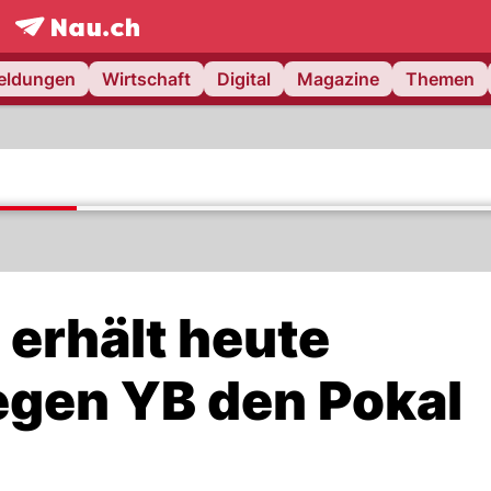
frontpage.
NAU.ch
meldungen
Wirtschaft
Digital
Magazine
Themen
 erhält heute
gen YB den Pokal