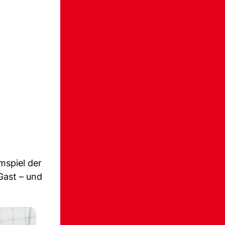
mspiel der
Gast – und