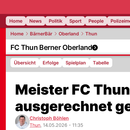
Home
News
Politik
Sport
People
Polizei
Home
BärnerBär
Oberland
Thun
FC Thun Berner Oberland
Übersicht
Erfolge
Spielplan
Tabelle
Meister FC Thun
ausgerechnet ge
Christoph Böhlen
Thun
,
14.05.2026 - 11:35