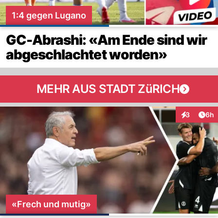
1:4 gegen Lugano
GC-Abrashi: «Am Ende sind wir
abgeschlachtet worden»
MEHR AUS STADT ZüRICH
Arti
3
6h
Interaktion
«Frech und mutig»