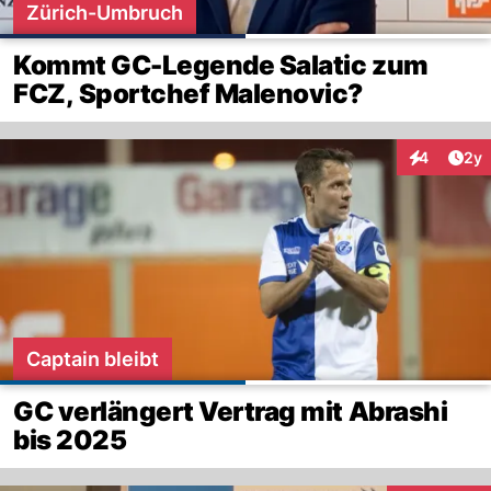
Zürich-Umbruch
Kommt GC-Legende Salatic zum
FCZ, Sportchef Malenovic?
Arti
4
2y
Interaktion
Captain bleibt
GC verlängert Vertrag mit Abrashi
bis 2025