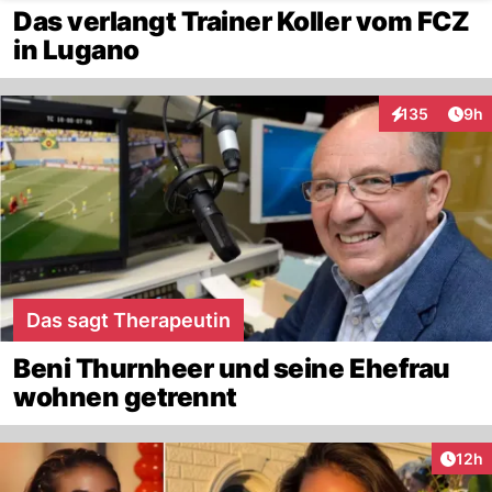
Das verlangt Trainer Koller vom FCZ
in Lugano
Arti
135
9h
Interaktionen
Das sagt Therapeutin
Beni Thurnheer und seine Ehefrau
wohnen getrennt
Artik
12h