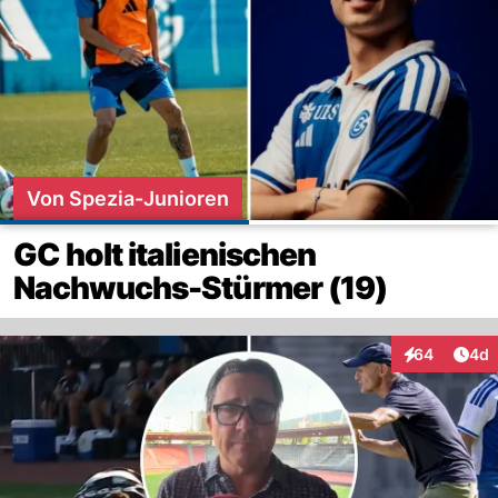
Von Spezia-Junioren
GC holt italienischen
Nachwuchs-Stürmer (19)
Arti
64
4d
Interaktionen