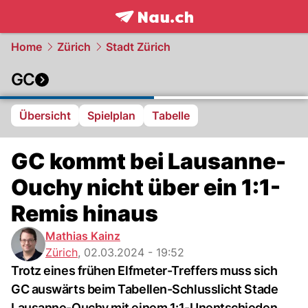
frontpage.
NAU.ch
Home
Zürich
Stadt Zürich
GC
Übersicht
Spielplan
Tabelle
GC kommt bei Lausanne-
Ouchy nicht über ein 1:1-
Remis hinaus
Mathias Kainz
Zürich
,
02.03.2024 - 19:52
Trotz eines frühen Elfmeter-Treffers muss sich
GC auswärts beim Tabellen-Schlusslicht Stade
Lausanne-Ouchy mit einem 1:1-Unentschieden