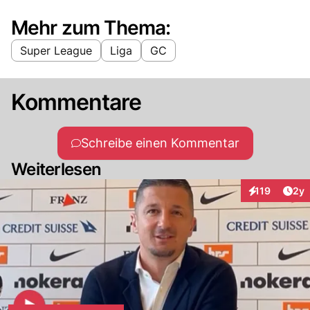
Mehr zum Thema:
Super League
Liga
GC
Kommentare
Schreibe einen Kommentar
Weiterlesen
Arti
119
2y
Interaktionen