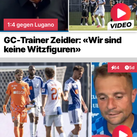
1:4 gegen Lugano
GC-Trainer Zeidler: «Wir sind
keine Witzfiguren»
Arti
64
5d
Interaktionen