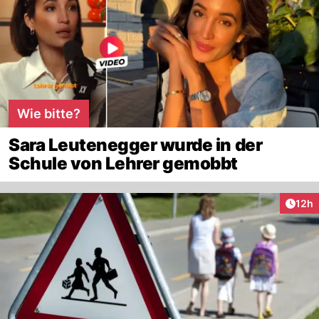
Wie bitte?
Sara Leutenegger wurde in der
Schule von Lehrer gemobbt
Artik
12h