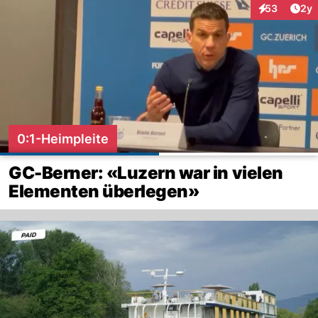
Arti
53
2y
Interaktionen
0:1-Heimpleite
GC-Berner: «Luzern war in vielen
Elementen überlegen»