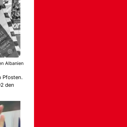
en Albanien
n Pfosten.
02 den