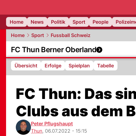
Home
News
Politik
Sport
People
Polizei
Home
Sport
Fussball Schweiz
FC Thun Berner Oberland
Übersicht
Erfolge
Spielplan
Tabelle
FC Thun: Das si
Clubs aus dem B
Peter Pflugshaupt
Thun
,
06.07.2022 - 15:15