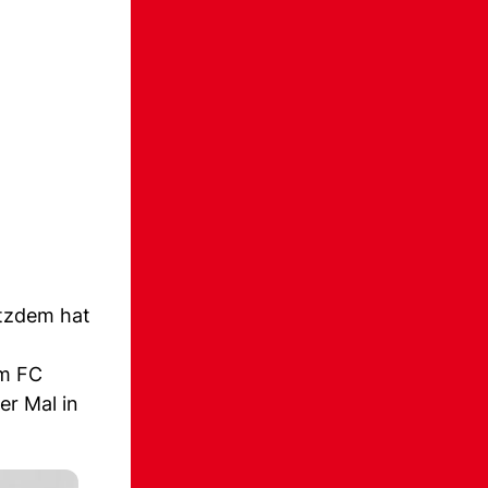
otzdem hat
im FC
er Mal in