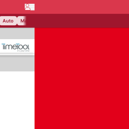
Auto
Matchcenter
Videos
Nau Plus
Lifestyle