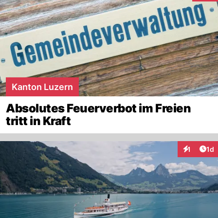
Kanton Luzern
Absolutes Feuerverbot im Freien
tritt in Kraft
Art
1
1d
Interaktion