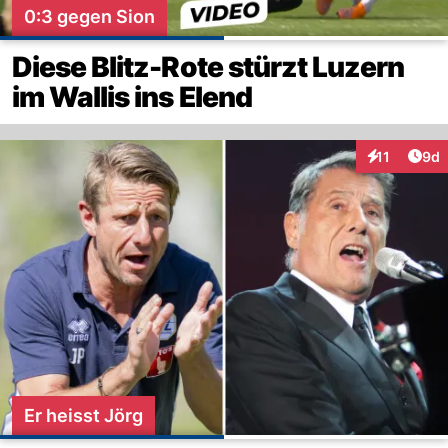
0:3 gegen Sion
Diese Blitz-Rote stürzt Luzern
im Wallis ins Elend
Arti
11
9d
Interaktione
Er heisst Jörg