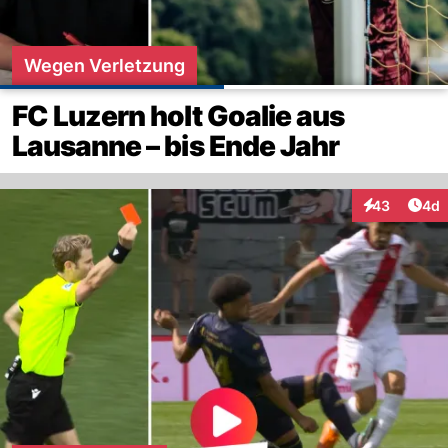
Wegen Verletzung
FC Luzern holt Goalie aus
Lausanne – bis Ende Jahr
Arti
43
4d
Interaktionen