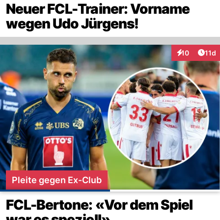
Neuer FCL-Trainer: Vorname
wegen Udo Jürgens!
Artik
10
11d
Interaktionen
Pleite gegen Ex-Club
FCL-Bertone: «Vor dem Spiel
war es speziell»