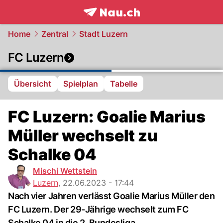
frontpage.
NAU.ch
Home
Zentral
Stadt Luzern
FC Luzern
Übersicht
Spielplan
Tabelle
FC Luzern: Goalie Marius
Müller wechselt zu
Schalke 04
Mischi Wettstein
Luzern
,
22.06.2023 - 17:44
Nach vier Jahren verlässt Goalie Marius Müller den
FC Luzern. Der 29-Jährige wechselt zum FC
Schalke 04 in die 2. Bundesliga.