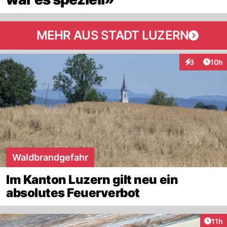
MEHR AUS STADT LUZERN
Artik
3
10h
Interaktione
Waldbrandgefahr
Im Kanton Luzern gilt neu ein
absolutes Feuerverbot
Artik
11h