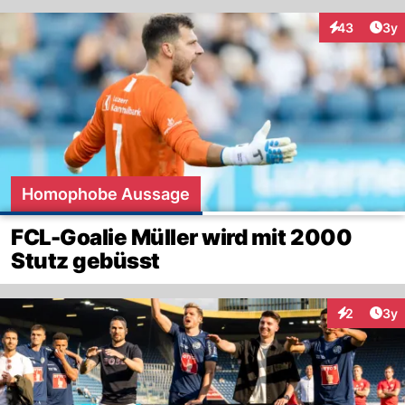
Arti
43
3y
Interaktionen
Homophobe Aussage
FCL-Goalie Müller wird mit 2000
Stutz gebüsst
Arti
2
3y
Interaktion