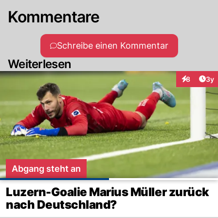
Kommentare
Schreibe einen Kommentar
Weiterlesen
Arti
8
3y
Interaktion
Abgang steht an
Luzern-Goalie Marius Müller zurück
nach Deutschland?