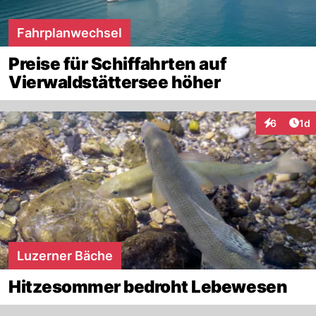
Fahrplanwechsel
Preise für Schiffahrten auf
Vierwaldstättersee höher
Art
6
1d
Interaktion
Luzerner Bäche
Hitzesommer bedroht Lebewesen