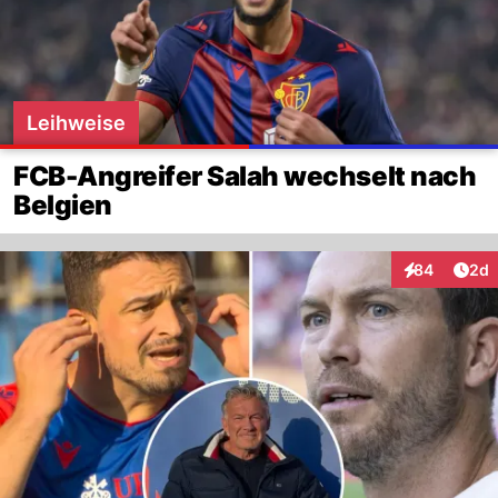
Leihweise
FCB-Angreifer Salah wechselt nach
Belgien
Arti
84
2d
Interaktionen