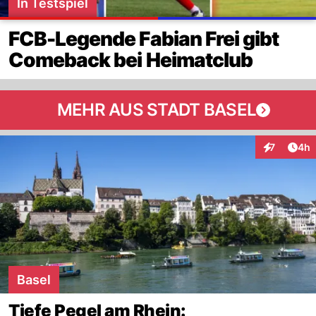
In Testspiel
FCB-Legende Fabian Frei gibt
Comeback bei Heimatclub
MEHR AUS STADT BASEL
Arti
7
4h
Interaktion
Basel
Tiefe Pegel am Rhein: