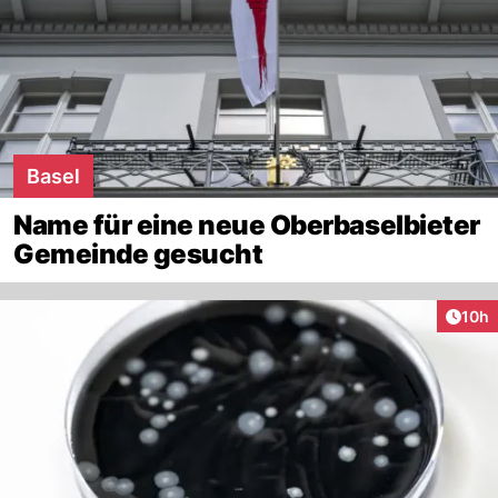
Basel
Name für eine neue Oberbaselbieter
Gemeinde gesucht
Artik
10h