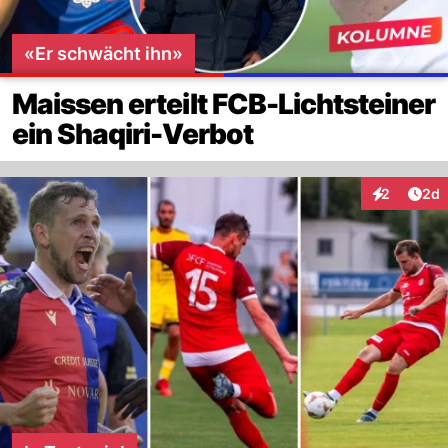
«Er schwächt ihn»
Maissen erteilt FCB-Lichtsteiner
ein Shaqiri-Verbot
Arti
2
2d
Interaktion