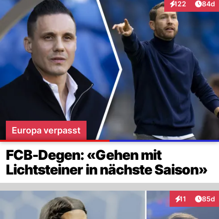
Artik
122
84d
Interaktionen
Europa verpasst
FCB-Degen: «Gehen mit
Lichtsteiner in nächste Saison»
Artik
11
85d
Interaktionen