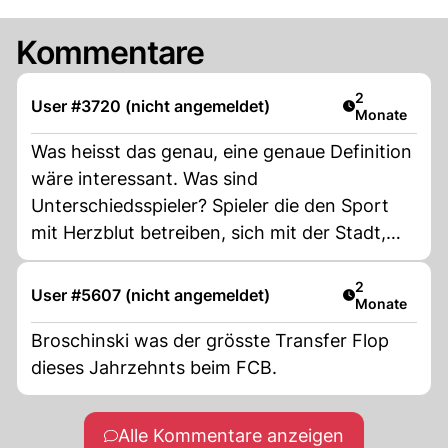
Kommentare
Artikel veröff
2
User #3720 (nicht angemeldet)
Monate
Was heisst das genau, eine genaue Definition
wäre interessant. Was sind
Unterschiedsspieler? Spieler die den Sport
mit Herzblut betreiben, sich mit der Stadt,
der Region und dem Verein identifizieren?!?
Und nicht nur wegen des Geldes kommen. Es
Artikel veröff
2
User #5607 (nicht angemeldet)
Monate
muss im kollektiv stimmen, 11 Spieler auf dem
Feld und auch die Ersatz Spieler müssen eine
Broschinski was der grösste Transfer Flop
Einheit sein.
dieses Jahrzehnts beim FCB.
Alle Kommentare anzeigen