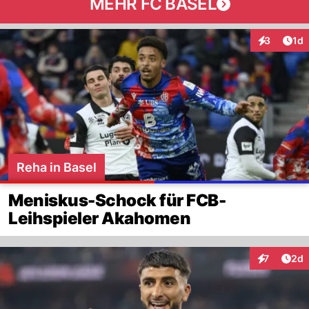
MEHR FC BASEL
Art
3
1d
Interaktion
Reha in Basel
Meniskus-Schock für FCB-
Leihspieler Akahomen
Arti
7
2d
Interaktion