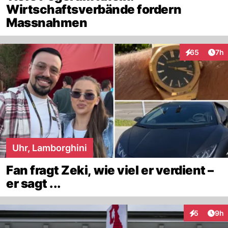
Wirtschaftsverbände fordern
Massnahmen
Arti
65
7h
Interaktionen
Uhr, Lamborghini
Fan fragt Zeki, wie viel er verdient –
er sagt ...
Arti
5
9h
Interaktion