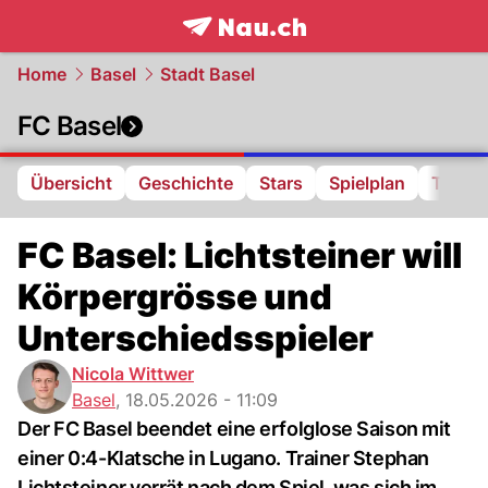
frontpage.
NAU.ch
Home
Basel
Stadt Basel
FC Basel
Übersicht
Geschichte
Stars
Spielplan
Tabell
FC Basel: Lichtsteiner will
Körpergrösse und
Unterschiedsspieler
Nicola Wittwer
Basel
,
18.05.2026 - 11:09
Der FC Basel beendet eine erfolglose Saison mit
einer 0:4-Klatsche in Lugano. Trainer Stephan
Lichtsteiner verrät nach dem Spiel, was sich im