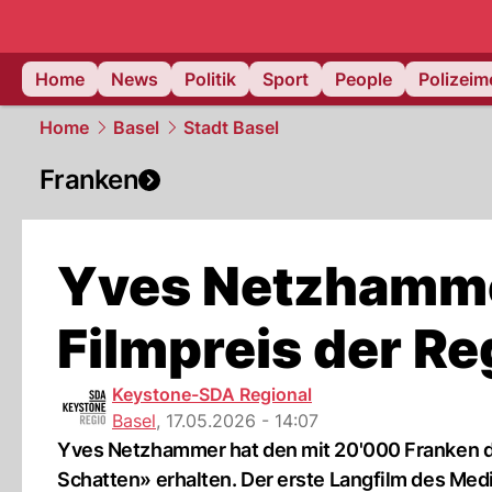
Home
News
Politik
Sport
People
Polizei
Home
Basel
Stadt Basel
Franken
Yves Netzhamme
Filmpreis der Re
Keystone-SDA Regional
Basel
,
17.05.2026 - 14:07
Yves Netzhammer hat den mit 20'000 Franken dot
Schatten» erhalten. Der erste Langfilm des Me