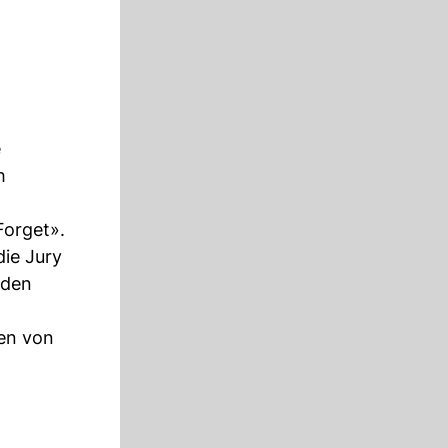
e
h
Forget».
ie Jury
 den
den von