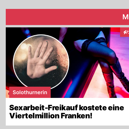
M
7
Int
Solothurnerin
Sexarbeit-Freikauf kostete eine
Viertelmillion Franken!