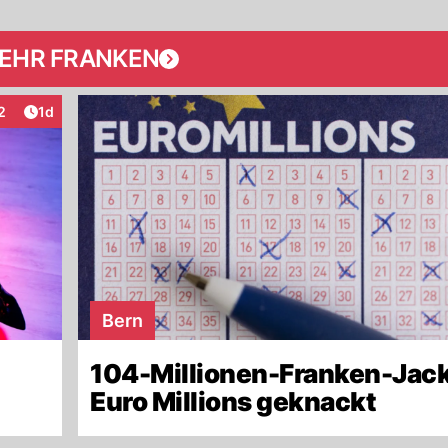
EHR FRANKEN
Artikel veröffentlicht:
2
1d
eraktionen
Bern
104-Millionen-Franken-Jac
Euro Millions geknackt