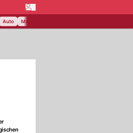
Auto
Matchcenter
Videos
Nau Plus
Lifestyle
er
ogischen