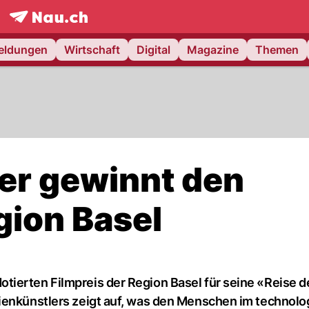
frontpage.
NAU.ch
meldungen
Wirtschaft
Digital
Magazine
Themen
r gewinnt den
gion Basel
ierten Filmpreis der Region Basel für seine «Reise d
dienkünstlers zeigt auf, was den Menschen im technol