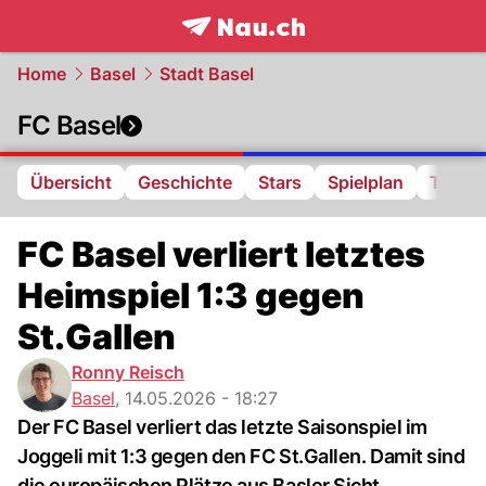
frontpage.
NAU.ch
Home
Basel
Stadt Basel
FC Basel
Übersicht
Geschichte
Stars
Spielplan
Tabell
FC Basel verliert letztes
Heimspiel 1:3 gegen
St.Gallen
Ronny Reisch
Basel
,
14.05.2026 - 18:27
Der FC Basel verliert das letzte Saisonspiel im
Joggeli mit 1:3 gegen den FC St.Gallen. Damit sind
die europäischen Plätze aus Basler Sicht