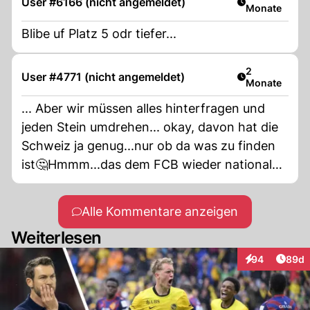
User #6166 (nicht angemeldet)
Monate
Blibe uf Platz 5 odr tiefer...
Artikel veröff
2
User #4771 (nicht angemeldet)
Monate
... Aber wir müssen alles hinterfragen und
jeden Stein umdrehen... okay, davon hat die
Schweiz ja genug...nur ob da was zu finden
ist🤔Hmmm...das dem FCB wieder national
und international attraktiv macht... bezweifle
ich... sorry...
Alle Kommentare anzeigen
Weiterlesen
Artik
94
89d
Interaktionen