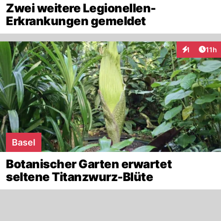
Zwei weitere Legionellen-
Erkrankungen gemeldet
Artik
1
11h
Interaktione
Basel
Botanischer Garten erwartet
seltene Titanzwurz-Blüte