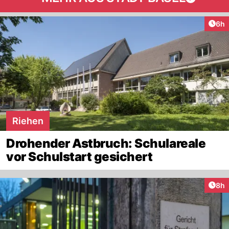
Arti
6h
Riehen
Drohender Astbruch: Schulareale
vor Schulstart gesichert
Arti
8h