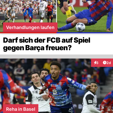
Verhandlungen laufen
Darf sich der FCB auf Spiel
gegen Barça freuen?
Arti
3
2d
Interaktion
Reha in Basel