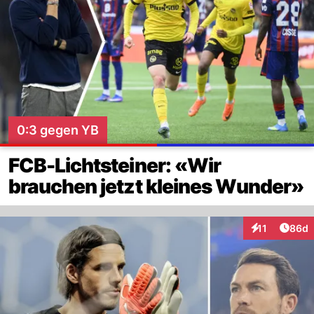
0:3 gegen YB
FCB-Lichtsteiner: «Wir
brauchen jetzt kleines Wunder»
Artik
11
86d
Interaktionen