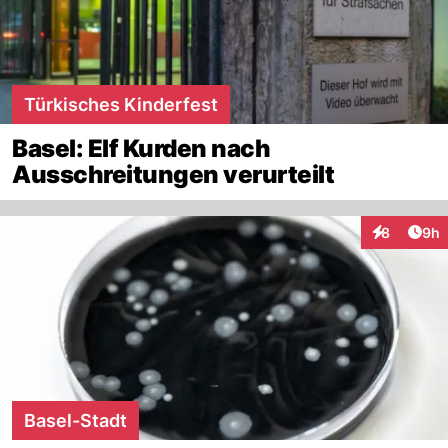
Türkisches Kinderfest
Basel: Elf Kurden nach
Ausschreitungen verurteilt
Arti
8
9h
Interaktion
Basel-Stadt