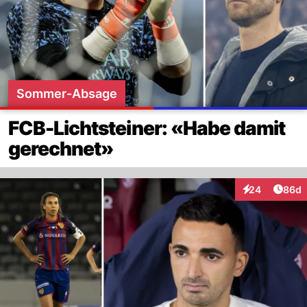
Sommer-Absage
FCB-Lichtsteiner: «Habe damit
gerechnet»
Artik
24
86d
Interaktionen