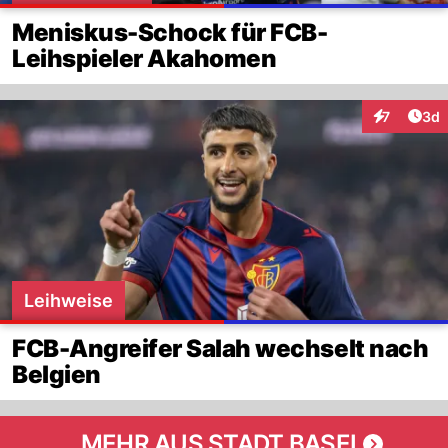
Meniskus-Schock für FCB-
Leihspieler Akahomen
Arti
7
3d
Interaktion
Leihweise
FCB-Angreifer Salah wechselt nach
Belgien
MEHR AUS STADT BASEL