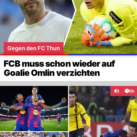
Gegen den FC Thun
FCB muss schon wieder auf
Goalie Omlin verzichten
Arti
3
6h
Interaktion