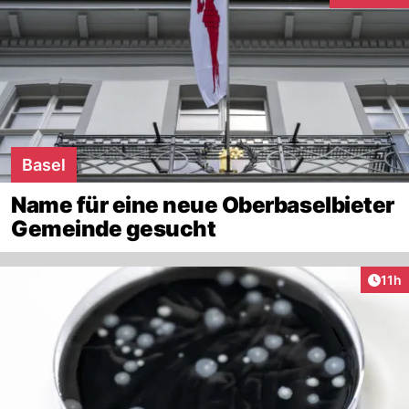
Basel
Name für eine neue Oberbaselbieter
Gemeinde gesucht
Artik
11h