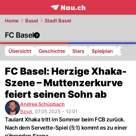
frontpage.
NAU.ch
Home
Basel
Stadt Basel
FC Basel
Übersicht
Geschichte
Stars
Spielplan
Tabell
FC Basel: Herzige Xhaka-
Szene – Muttenzerkurve
feiert seinen Sohn ab
Andrea Schüpbach
Basel
,
07.05.2025 - 12:01
Taulant Xhaka tritt im Sommer beim FCB zurück.
Nach dem Servette-Spiel (5:1) kommt es zu einer
rührenden Szene.