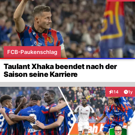
FCB-Paukenschlag
Taulant Xhaka beendet nach der
Saison seine Karriere
Art
114
1y
Interaktionen