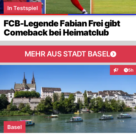
In Testspiel
FCB-Legende Fabian Frei gibt
Comeback bei Heimatclub
MEHR AUS STADT BASEL
Arti
7
5h
Interaktion
Basel