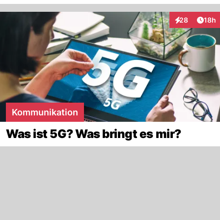
Artik
28
18h
Interaktionen
Kommunikation
Was ist 5G? Was bringt es mir?