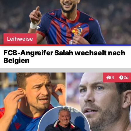
Leihweise
FCB-Angreifer Salah wechselt nach
Belgien
Arti
84
2d
Interaktionen