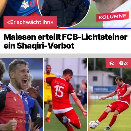
«Er schwächt ihn»
Maissen erteilt FCB-Lichtsteiner
ein Shaqiri-Verbot
Arti
2
2d
Interaktion