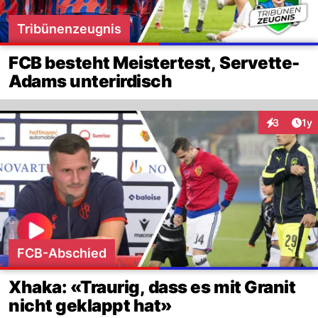
Tribünenzeugnis
FCB besteht Meistertest, Servette-
Adams unterirdisch
Art
3
1y
Interaktion
FCB-Abschied
Xhaka: «Traurig, dass es mit Granit
nicht geklappt hat»