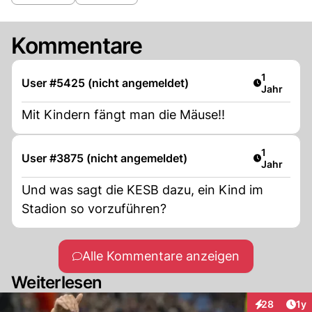
Kommentare
Artikel ver
1
User #5425 (nicht angemeldet)
Jahr
Mit Kindern fängt man die Mäuse!!
Artikel ver
1
User #3875 (nicht angemeldet)
Jahr
Und was sagt die KESB dazu, ein Kind im
Stadion so vorzuführen?
Alle Kommentare anzeigen
Weiterlesen
Art
28
1y
Interaktione