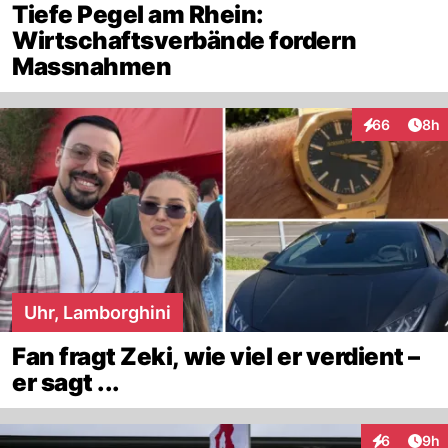
Tiefe Pegel am Rhein:
Wirtschaftsverbände fordern
Massnahmen
Arti
66
8h
Interaktionen
Uhr, Lamborghini
Fan fragt Zeki, wie viel er verdient –
er sagt ...
Arti
6
9h
Interaktion