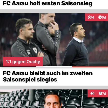
FC Aarau holt ersten Saisonsieg
Arti
34
6d
Interaktionen
1:1 gegen Ouchy
FC Aarau bleibt auch im zweiten
Saisonspiel sieglos
Art
4
7d
Interaktion