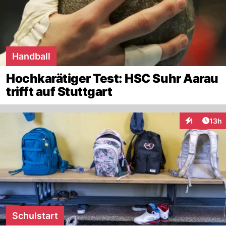
Handball
Hochkarätiger Test: HSC Suhr Aarau
trifft auf Stuttgart
Artik
1
13h
Interaktione
Schulstart