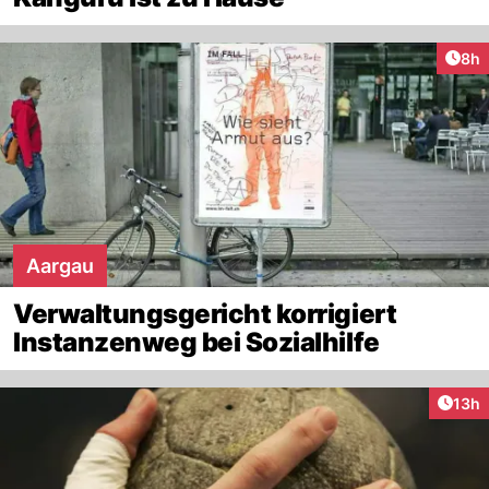
Arti
8h
Aargau
Verwaltungsgericht korrigiert
Instanzenweg bei Sozialhilfe
Artik
13h