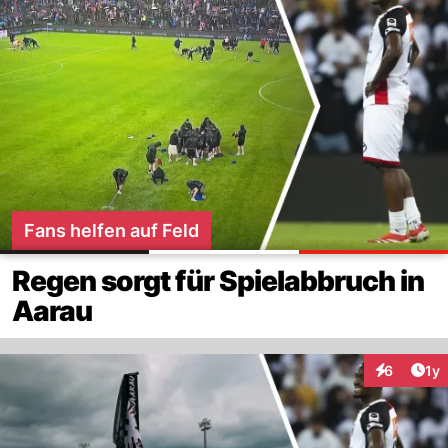
Fans helfen auf Feld
Regen sorgt für Spielabbruch in
Aarau
Art
6
1y
Interaktion