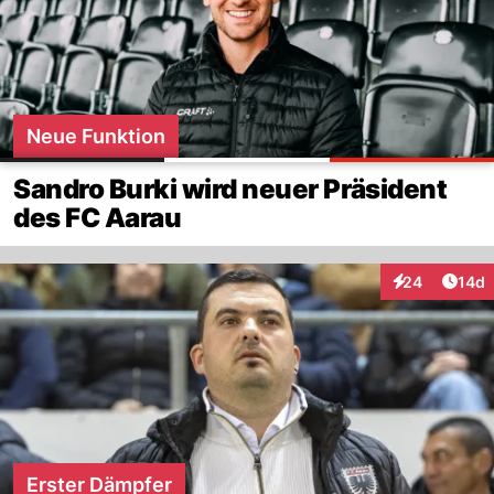
Neue Funktion
Sandro Burki wird neuer Präsident
des FC Aarau
Artik
24
14d
Interaktionen
Erster Dämpfer