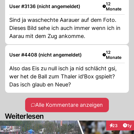
Artikel veröffe
12
User #3136 (nicht angemeldet)
Monate
Sind ja waschechte Aarauer auf dem Foto.
Dieses Bild sehe ich auch immer wenn ich in
Aarau mit dem Zug ankomme.
Artikel veröffe
12
User #4408 (nicht angemeldet)
Monate
Also das Eis zu null isch ja nid schlächt gsi,
wer het de Ball zum Thaler id'Box gspielt?
Das isch glaub en Neue?
Alle Kommentare anzeigen
Weiterlesen
Art
23
1y
Interaktione