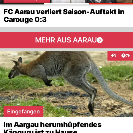
FC Aarau verliert Saison-Auftakt in
Carouge 0:3
MEHR AUS AARAU
Arti
3
7h
Interaktion
Eingefangen
Im Aargau herumhüpfendes
Känguru ist zu Hause