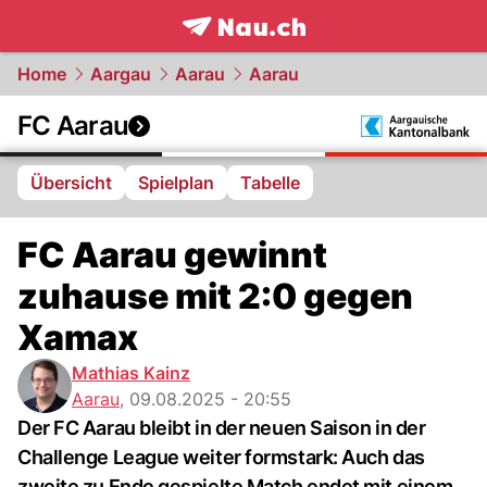
frontpage.
NAU.ch
Home
Aargau
Aarau
Aarau
FC Aarau
Übersicht
Spielplan
Tabelle
FC Aarau gewinnt
zuhause mit 2:0 gegen
Xamax
Mathias Kainz
Aarau
,
09.08.2025 - 20:55
Der FC Aarau bleibt in der neuen Saison in der
Challenge League weiter formstark: Auch das
zweite zu Ende gespielte Match endet mit einem