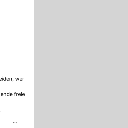
eiden, wer
ende freie
.