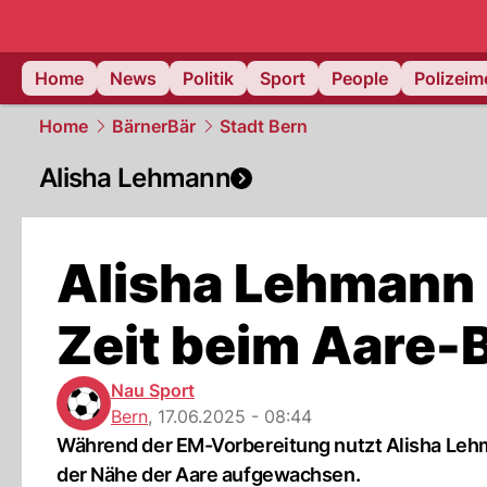
Home
News
Politik
Sport
People
Polizei
Home
BärnerBär
Stadt Bern
Alisha Lehmann
Alisha Lehmann 
Zeit beim Aare-
Nau Sport
Bern
,
17.06.2025 - 08:44
Während der EM-Vorbereitung nutzt Alisha Lehma
der Nähe der Aare aufgewachsen.