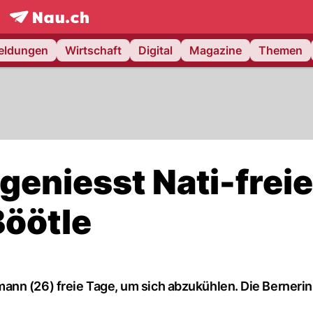
frontpage.
NAU.ch
meldungen
Wirtschaft
Digital
Magazine
Themen
geniesst Nati-freie
Böötle
nn (26) freie Tage, um sich abzukühlen. Die Bernerin 