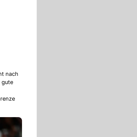
ht nach
 gute
grenze