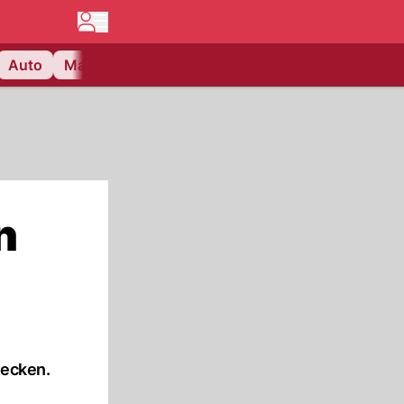
Auto
Matchcenter
Videos
Nau Plus
Lifestyle
n
tecken.