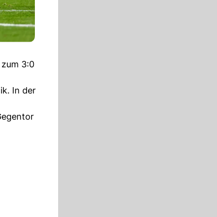
r zum 3:0
k. In der
 Gegentor