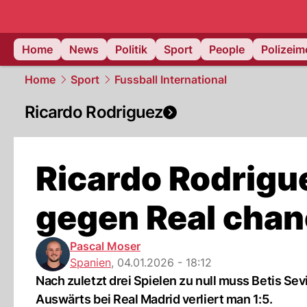
Home
News
Politik
Sport
People
Polizei
Home
Sport
Fussball International
Ricardo Rodriguez
Ricardo Rodrigue
gegen Real chan
Pascal Moser
Spanien
,
04.01.2026 - 18:12
Nach zuletzt drei Spielen zu null muss Betis Sev
Auswärts bei Real Madrid verliert man 1:5.