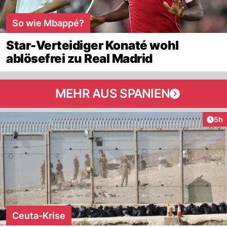
So wie Mbappé?
Star-Verteidiger Konaté wohl
ablösefrei zu Real Madrid
MEHR AUS SPANIEN
Arti
5h
Ceuta-Krise