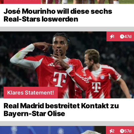
José Mourinho will diese sechs
Real-Stars loswerden
Artik
1
47d
Interaktione
Klares Statement!
Real Madrid bestreitet Kontakt zu
Bayern-Star Olise
Artik
2
57d
Interaktione