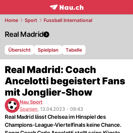
frontpage.
NAU.ch
Home
Sport
Fussball International
Real Madrid
Übersicht
Spielplan
Tabelle
Real Madrid: Coach
Ancelotti begeistert Fans
mit Jonglier-Show
Nau Sport
Spanien
,
13.04.2023 - 09:43
Real Madrid lässt Chelsea im Hinspiel des
Champions-League-Viertelfinals keine Chance.
Sogar Coach Carlo Ancelotti stellt seine Künste