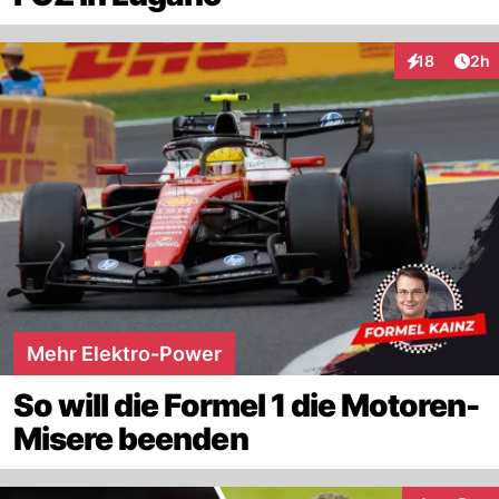
Arti
18
2h
Interaktione
Mehr Elektro-Power
So will die Formel 1 die Motoren-
Misere beenden