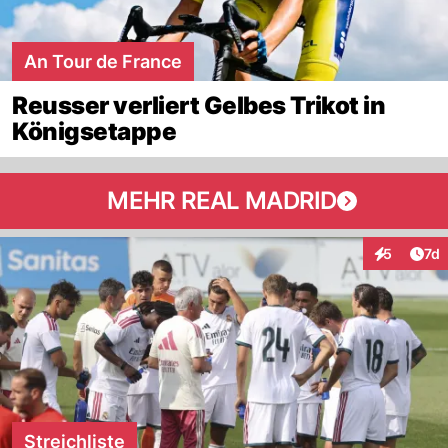
An Tour de France
Reusser verliert Gelbes Trikot in
Königsetappe
MEHR REAL MADRID
Art
5
7d
Interaktion
Streichliste