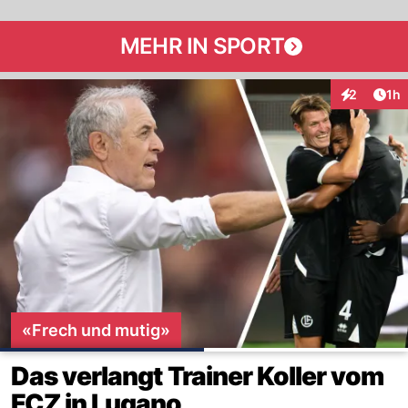
MEHR IN SPORT
Art
2
1h
Interaktion
«Frech und mutig»
Das verlangt Trainer Koller vom
FCZ in Lugano