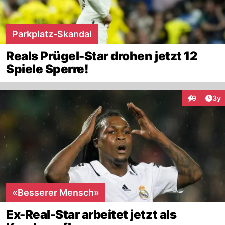
Parkplatz-Skandal
Reals Prügel-Star drohen jetzt 12
Spiele Sperre!
Arti
9
3y
Interaktion
«Besserer Mensch»
Ex-Real-Star arbeitet jetzt als