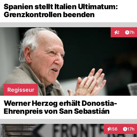
Spanien stellt Italien Ultimatum:
Grenzkontrollen beenden
Arti
2
7h
Interaktion
Regisseur
Werner Herzog erhält Donostia-
Ehrenpreis von San Sebastián
Artik
156
17h
Interaktionen