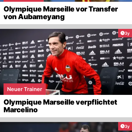
Olympique Marseille vor Transfer
von Aubameyang
Arti
3y
Neuer Trainer
Olympique Marseille verpflichtet
Marcelino
Arti
3y