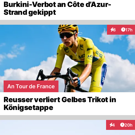
Burkini-Verbot an Côte d’Azur-
Strand gekippt
Artik
8
17h
Interaktione
An Tour de France
Reusser verliert Gelbes Trikot in
Königsetappe
Artik
4
20h
Interaktionen