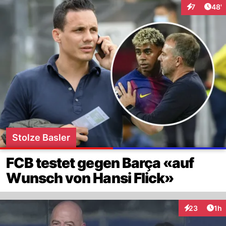
Arti
7
48'
Interaktione
Stolze Basler
FCB testet gegen Barça «auf
Wunsch von Hansi Flick»
Art
23
1h
Interaktione