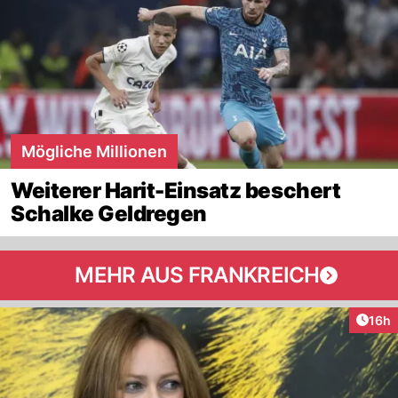
Mögliche Millionen
Weiterer Harit-Einsatz beschert
Schalke Geldregen
MEHR AUS FRANKREICH
Artik
16h