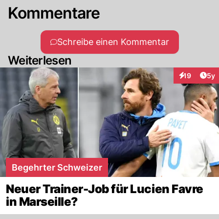
Kommentare
Schreibe einen Kommentar
Weiterlesen
Arti
19
5y
Interaktione
Begehrter Schweizer
Neuer Trainer-Job für Lucien Favre
in Marseille?