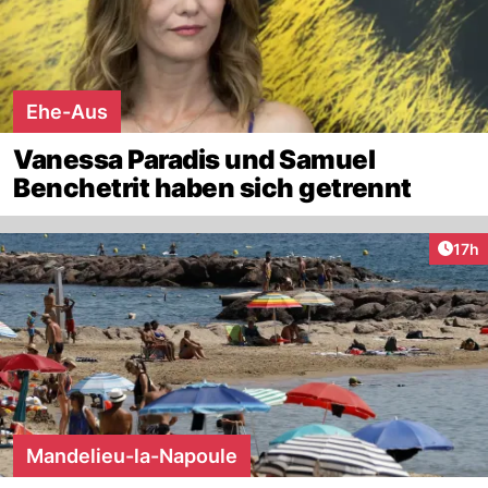
Ehe-Aus
Vanessa Paradis und Samuel
Benchetrit haben sich getrennt
Artik
17h
Mandelieu-la-Napoule