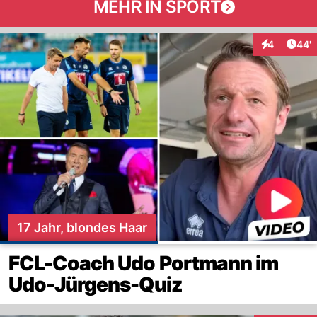
MEHR IN SPORT
Arti
4
44'
Interaktione
17 Jahr, blondes Haar
FCL-Coach Udo Portmann im
Udo-Jürgens-Quiz