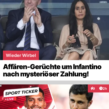
Wieder Wirbel
Affären-Gerüchte um Infantino
nach mysteriöser Zahlung!
Arti
9
2h
Interaktion