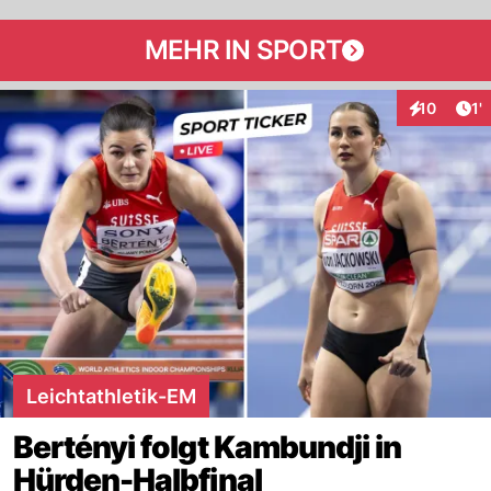
MEHR IN SPORT
Art
10
1'
Interaktion
Leichtathletik-EM
Bertényi folgt Kambundji in
Hürden-Halbfinal