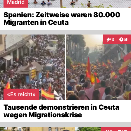
Madrid
Spanien: Zeitweise waren 80.000
Migranten in Ceuta
Arti
73
5h
Interaktionen
«Es reicht»
Tausende demonstrieren in Ceuta
wegen Migrationskrise