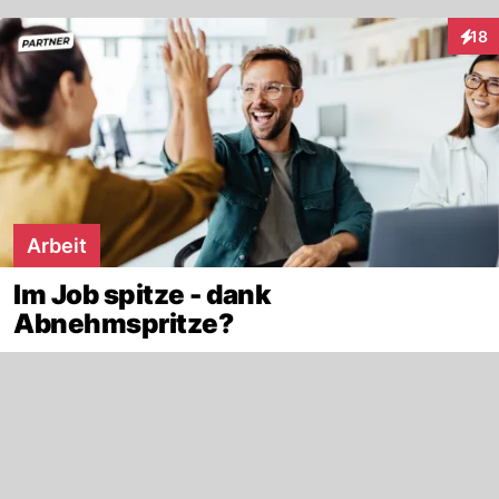
18
Inter
Arbeit
Im Job spitze - dank
Abnehmspritze?