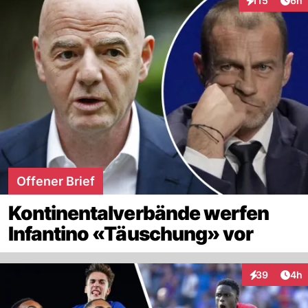
115
6h
Interaktionen
Offener Brief
Kontinentalverbände werfen
Infantino «Täuschung» vor
Arti
39
4h
Interaktionen