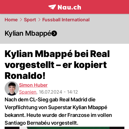
frontpage.
NAU.ch
Home
Sport
Fussball International
Kylian Mbappé
Kylian Mbappé bei Real
vorgestellt – er kopiert
Ronaldo!
Simon Huber
Spanien
,
16.07.2024 - 14:12
Nach dem CL-Sieg gab Real Madrid die
Verpflichtung von Superstar Kylian Mbappé
bekannt. Heute wurde der Franzose im vollen
Santiago Bernabéu vorgestellt.