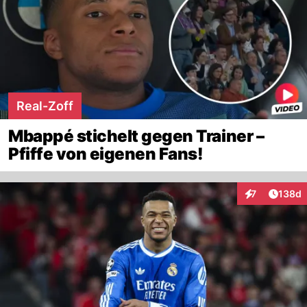
Real-Zoff
Mbappé stichelt gegen Trainer –
Pfiffe von eigenen Fans!
Artike
7
138d
Interaktionen