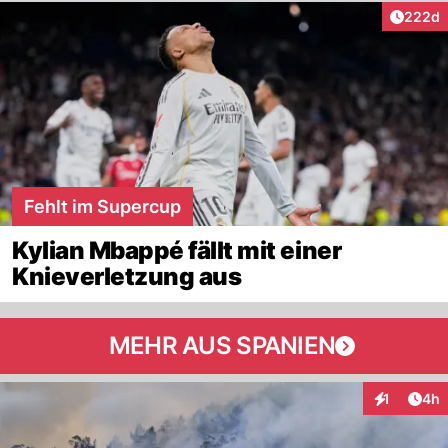
Artikel
222d
Fehlt im Supercup
Kylian Mbappé fällt mit einer
Knieverletzung aus
MEHR AUS SPANIEN
Arti
1
4h
Interaktion