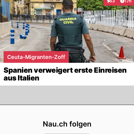
Artik
63
17h
Interaktionen
Ceuta-Migranten-Zoff
Spanien verweigert erste Einreisen
aus Italien
Footer
Nau.ch folgen