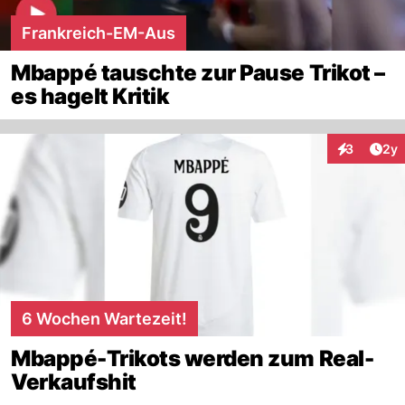
Frankreich-EM-Aus
Mbappé tauschte zur Pause Trikot –
es hagelt Kritik
Arti
3
2y
Interaktion
6 Wochen Wartezeit!
Mbappé-Trikots werden zum Real-
Verkaufshit