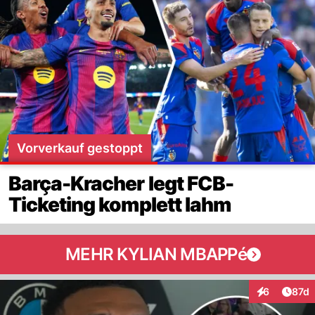
Vorverkauf gestoppt
Barça-Kracher legt FCB-
Ticketing komplett lahm
MEHR KYLIAN MBAPPé
Artik
6
87d
Interaktione