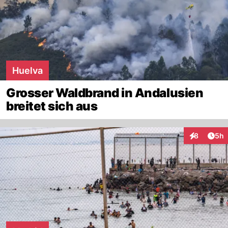
Huelva
Grosser Waldbrand in Andalusien
breitet sich aus
Arti
8
5h
Interaktion