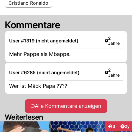
Cristiano Ronaldo
Kommentare
Artikel verö
2
User #1319 (nicht angemeldet)
Jahre
Mehr Pappe als Mbappe.
Artikel verö
2
User #6285 (nicht angemeldet)
Jahre
Wer ist Mäck Papa ????
Alle Kommentare anzeigen
Weiterlesen
Arti
13
2y
Interaktione