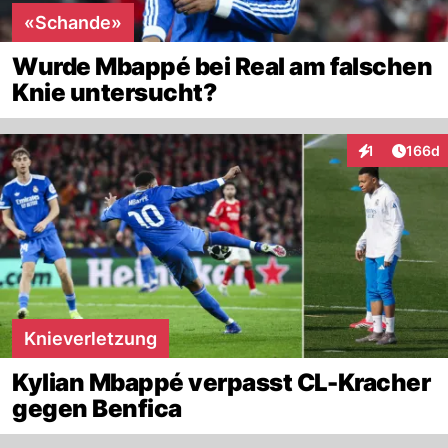
«Schande»
Wurde Mbappé bei Real am falschen
Knie untersucht?
Artike
1
166d
Interaktionen
Knieverletzung
Kylian Mbappé verpasst CL-Kracher
gegen Benfica