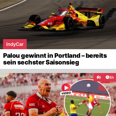
IndyCar
Palou gewinnt in Portland – bereits
sein sechster Saisonsieg
Arti
6
5h
Interaktion