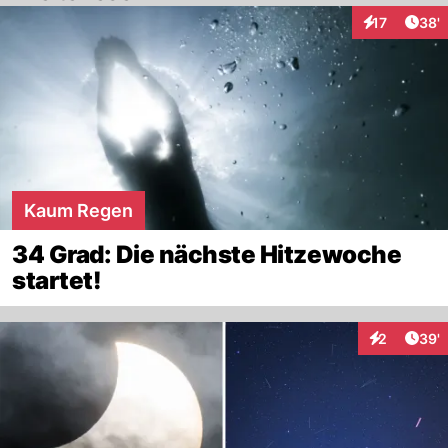
Arti
17
38'
Interaktionen
Kaum Regen
34 Grad: Die nächste Hitzewoche
startet!
Arti
2
39'
Interaktione