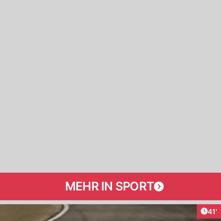
MEHR IN SPORT
Arti
41'