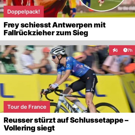
Doppelpack!
Frey schiesst Antwerpen mit
Fallrückzieher zum Sieg
Arti
6
7h
Interaktion
Tour de France
Reusser stürzt auf Schlussetappe –
Vollering siegt