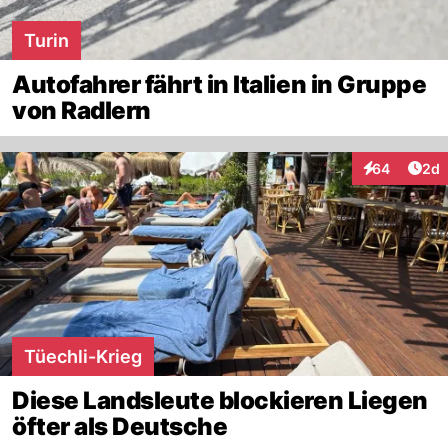
Turin
Autofahrer fährt in Italien in Gruppe
von Radlern
Arti
64
2d
Interaktionen
Tüechli-Krieg
Diese Landsleute blockieren Liegen
öfter als Deutsche