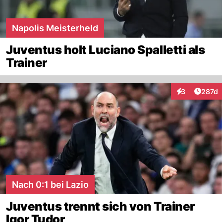
Napolis Meisterheld
Juventus holt Luciano Spalletti als
Trainer
Artike
3
287d
Interaktionen
Nach 0:1 bei Lazio
Juventus trennt sich von Trainer
Igor Tudor