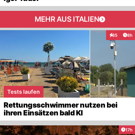
MEHR AUS ITALIEN
Arti
85
8h
Interaktionen
Tests laufen
Rettungsschwimmer nutzen bei
ihren Einsätzen bald KI
Artik
17h