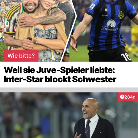
Wie bitte?
Weil sie Juve-Spieler liebte:
Inter-Star blockt Schwester
Artikel
284d